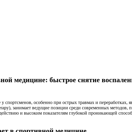
вной медицине: быстрое снятие воспален
у спортсменов, особенно при острых травмах и переработках, 
therapy), занимает ведущие позиции среди современных методов, 
действию и высоким показателям глубокой проникающей способн
ает в спортивной медицине