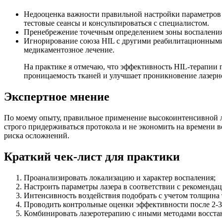
Недооценка важности правильной настройки параметров 
тестовые сеансы и консультироваться с специалистом.
Пренебрежение точечным определением зоны воспаления
Игнорирование союза HIL с другими реабилитационными
медикаментозное лечение.
На практике я отмечаю, что эффективность HIL-терапии
проницаемость тканей и улучшает проникновение лазерно
Экспертное мнение
По моему опыту, правильное применение высокоинтенсивной ла
строго придерживаться протокола и не экономить на времени 
риска осложнений.
Краткий чек-лист для практики
Проанализировать локализацию и характер воспаления;
Настроить параметры лазера в соответствии с рекоменда
Интенсивность воздействия подобрать с учетом толщина 
Проводить контрольные оценки эффективности после 2-3
Комбинировать лазеротерапию с иными методами восстан