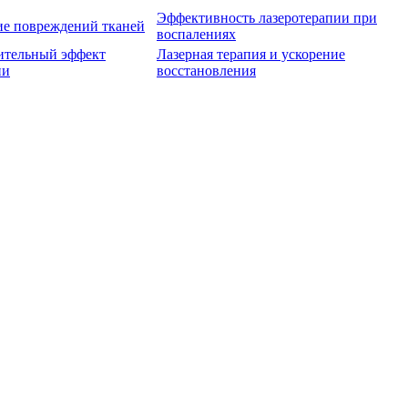
Эффективность лазеротерапии при
ие повреждений тканей
воспалениях
ительный эффект
Лазерная терапия и ускорение
ии
восстановления