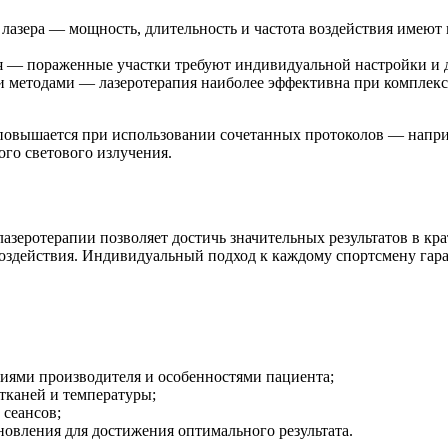
лазера — мощность, длительность и частота воздействия имеют
 — пораженные участки требуют индивидуальной настройки и 
 методами — лазеротерапия наиболее эффективна при комплекс
 повышается при использовании сочетанных протоколов — напр
го светового излучения.
зеротерапии позволяет достичь значительных результатов в кр
воздействия. Индивидуальный подход к каждому спортсмену гара
циями производителя и особенностями пациента;
тканей и температуры;
 сеансов;
овления для достижения оптимального результата.