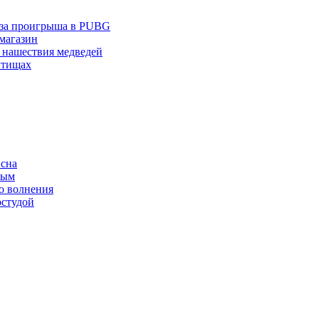
з-за проигрыша в PUBG
 магазин
 нашествия медведей
ытищах
 сна
ным
о волнения
остудой