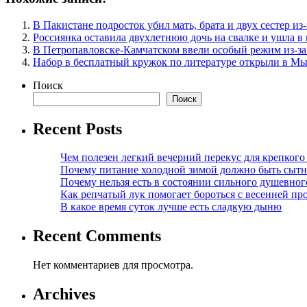
В Пакистане подросток убил мать, брата и двух сестер и
Россиянка оставила двухлетнюю дочь на свалке и ушла в
В Петропавловске-Камчатском ввели особый режим из-за
Набор в бесплатный кружок по литературе открыли в М
Поиск
Поиск
Recent Posts
Чем полезен легкий вечерний перекус для крепкого
Почему питание холодной зимой должно быть сыт
Почему нельзя есть в состоянии сильного душевног
Как репчатый лук помогает бороться с весенней пр
В какое время суток лучше есть сладкую дыню
Recent Comments
Нет комментариев для просмотра.
Archives