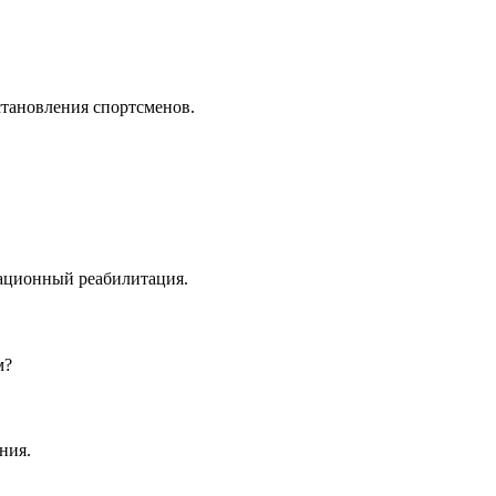
становления спортсменов.
рационный реабилитация.
м?
ния.