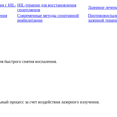
ия с HIL-
HIL-терапия для восстановления
Лазерное лечен
спортсменов
ения
Современные методы спортивной
Противовоспал
реабилитации
лазерной терап
ля быстрого снятия воспаления.
ный процесс за счет воздействия лазерного излучения.