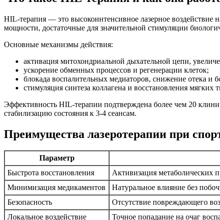
HIL-терапия — это высокоинтенсивное лазерное воздействие н
мощности, достаточные для значительной стимуляции биологич
Основные механизмы действия:
активация митохондриальной дыхательной цепи, увелич
ускорение обменных процессов и регенерации клеток;
блокада воспалительных медиаторов, снижение отека и б
стимуляция синтеза коллагена и восстановления мягких т
Эффективность HIL-терапии подтверждена более чем 20 клин
стабилизацию состояния к 3-4 сеансам.
Преимущества лазеротерапии при спор
Параметр
Быстрота восстановления
Активизация метаболических пр
Минимизация медикаментов
Натуральное влияние без побо
Безопасность
Отсутствие повреждающего во
Локальное воздействие
Точное попадание на очаг восп