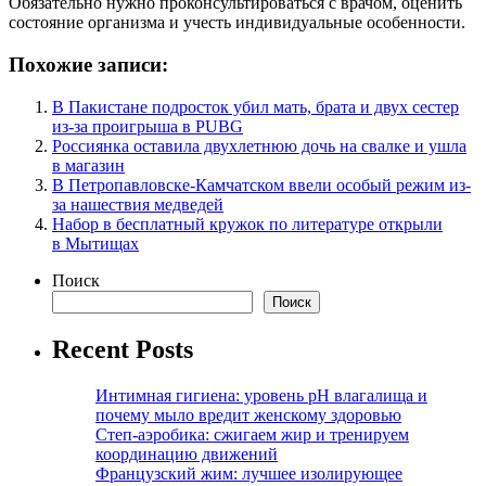
Обязательно нужно проконсультироваться с врачом, оценить
состояние организма и учесть индивидуальные особенности.
Похожие записи:
В Пакистане подросток убил мать, брата и двух сестер
из-за проигрыша в PUBG
Россиянка оставила двухлетнюю дочь на свалке и ушла
в магазин
В Петропавловске-Камчатском ввели особый режим из-
за нашествия медведей
Набор в бесплатный кружок по литературе открыли
в Мытищах
Поиск
Поиск
Recent Posts
Интимная гигиена: уровень pH влагалища и
почему мыло вредит женскому здоровью
Степ-аэробика: сжигаем жир и тренируем
координацию движений
Французский жим: лучшее изолирующее