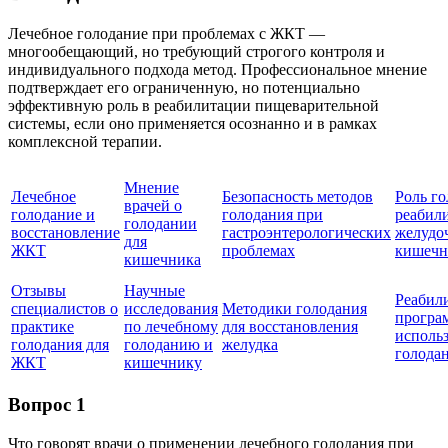
Лечебное голодание при проблемах с ЖКТ —
многообещающий, но требующий строгого контроля и
индивидуального подхода метод. Профессиональное мнение
подтверждает его ограниченную, но потенциально
эффективную роль в реабилитации пищеварительной
системы, если оно применяется осознанно и в рамках
комплексной терапии.
Мнение
Лечебное
Безопасность методов
Роль го
врачей о
голодание и
голодания при
реабил
голодании
восстановление
гастроэнтерологических
желудо
для
ЖКТ
проблемах
кишечн
кишечника
Отзывы
Научные
Реабил
специалистов о
исследования
Методики голодания
програ
практике
по лечебному
для восстановления
исполь
голодания для
голоданию и
желудка
голода
ЖКТ
кишечнику
Вопрос 1
Что говорят врачи о применении лечебного голодания при