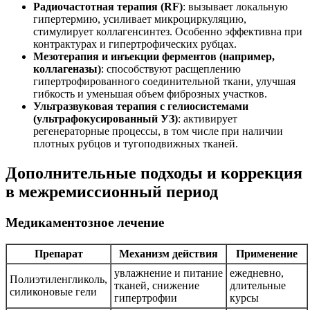
Радиочастотная терапия (RF)
: вызывает локальную
гипертермию, усиливает микроциркуляцию,
стимулирует коллагенсинтез. Особенно эффективна при
контрактурах и гипертрофических рубцах.
Мезотерапия и инъекции ферментов (например,
коллагеназы)
: способствуют расщеплению
гипертрофированного соединительной ткани, улучшая
гибкость и уменьшая объем фиброзных участков.
Ультразвуковая терапия с гелиосистемами
(ультрафокусированный УЗ)
: активирует
регенераторные процессы, в том числе при наличии
плотных рубцов и тугоподвижных тканей.
Дополнительные подходы и коррекция
в межремиссионный период
Медикаментозное лечение
Препарат
Механизм действия
Применение
увлажнение и питание
ежедневно,
Полиэтиленгликоль,
тканей, снижение
длительные
силиконовые гели
гипертрофии
курсы