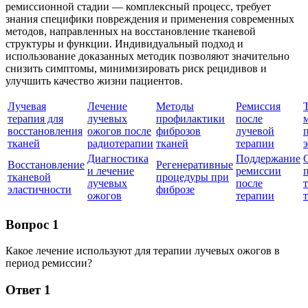
ремиссионной стадии — комплексный процесс, требует
знания специфики повреждения и применения современных
методов, направленных на восстановление тканевой
структуры и функции. Индивидуальный подход и
использование доказанных методик позволяют значительно
снизить симптомы, минимизировать риск рецидивов и
улучшить качество жизни пациентов.
Лучевая
Лечение
Методы
Ремиссия
терапия для
лучевых
профилактики
после
восстановления
ожогов после
фиброзов
лучевой
тканей
радиотерапии
тканей
терапии
Диагностика
Поддержание
Восстановление
Регенеративные
и лечение
ремиссии
тканевой
процедуры при
лучевых
после
эластичности
фиброзе
ожогов
терапии
Вопрос 1
Какое лечение используют для терапии лучевых ожогов в
период ремиссии?
Ответ 1