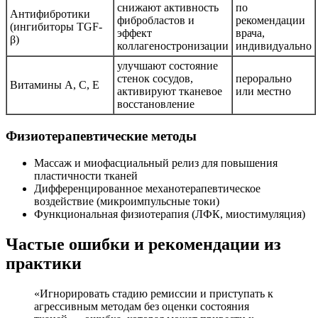
снижают активность
по
Антифибротики
фибробластов и
рекомендации
(ингибиторы TGF-
эффект
врача,
β)
коллагеностронизации
индивидуально
улучшают состояние
стенок сосудов,
перорально
Витамины A, C, Е
активируют тканевое
или местно
восстановление
Физиотерапевтические методы
Массаж и миофасциальный релиз для повышения
пластичности тканей
Дифференцированное механотерапевтическое
воздействие (микроимпульсные токи)
Функциональная физиотерапия (ЛФК, миостимуляция)
Частые ошибки и рекомендации из
практики
«Игнорировать стадию ремиссии и приступать к
агрессивным методам без оценки состояния