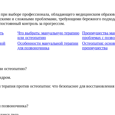
 при выборе профессионала, обладающего медицинским образов
ескими и сложными проблемами, требующими бережного подхода.
остоянный контроль за прогрессом.
ть
Что выбрать: мануальную терапию
Преимущества ман
или остеопатию
проблемах с позв
ной
Особенности мануальной терапии
Остеопатия: осно
для позвоночника
преимущества
ли остеопатию?
ндром.
я позвоночника?
лансу тела.