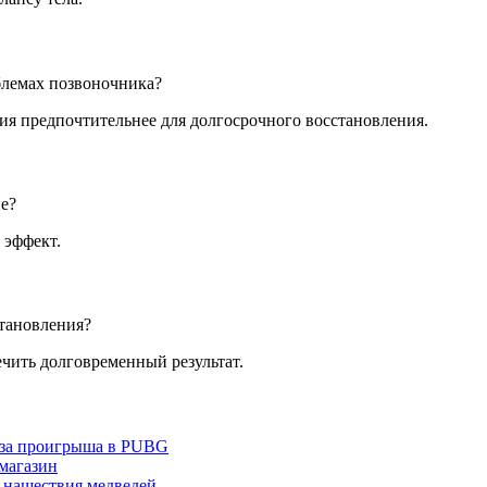
блемах позвоночника?
тия предпочтительнее для долгосрочного восстановления.
е?
 эффект.
становления?
чить долговременный результат.
з-за проигрыша в PUBG
 магазин
 нашествия медведей