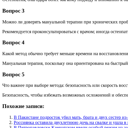
Вопрос 3
Можно ли доверять мануальной терапии при хронических про
Рекомендуется проконсультироваться с врачом; иногда остеопа
Вопрос 4
Какой метод обычно требует меньше времени на восстановлени
Мануальная терапия, поскольку она ориентирована на быстрый
Вопрос 5
Что важнее при выборе метода: безопасность или скорость вос
Безопасность, чтобы избежать возможных осложнений и обеспе
Похожие записи:
В Пакистане подросток убил мать, брата и двух сестер и
Россиянка оставила двухлетнюю дочь на свалке и ушла в
В Петропавловске-Камчатском ввели особый режим из-за