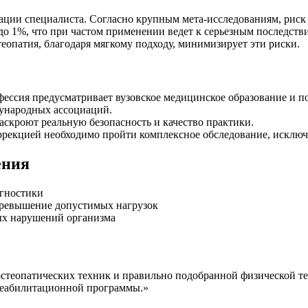
кации специалиста. Согласно крупным мета-исследованиям, рис
до 1%, что при частом применении ведет к серьезным последст
опатия, благодаря мягкому подходу, минимизирует эти риски.
ессия предусматривает вузовское медицинское образование и п
ународных ассоциаций.
скроют реальную безопасность и качество практики.
рекцией необходимо пройти комплексное обследование, исклю
ения
агностики
превышение допустимых нагрузок
ых нарушений организма
остеопатических техник и правильно подобранной физической т
 реабилитационной программы.»