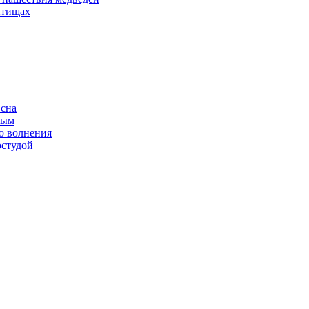
ытищах
 сна
ным
о волнения
остудой