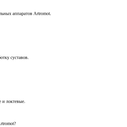
льных аппаратов Artromot.
отку суставов.
 и локтевые.
rtromot?