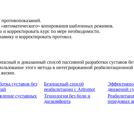
и противопоказаний.
я «автоматического» копирования шаблонных режимов.
 и корректировать курс по мере необходимости.
амику и корректировать протокол.
пасный и доказанный способ пассивной разработки суставов без
пользование этого метода в интегрированной реабилитационной
 жизни.
ботка суставов без
Безопасный способ
Эффективное
ний
реабилитации с Artromot
движений су
вление суставных
Технология без боли и
Реабилитаци
дискомфорта
передовых а