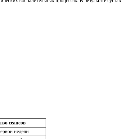
ических воспалительных процессах. В результате сустав
тво сеансов
первой недели