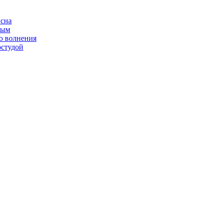
 сна
ным
о волнения
остудой