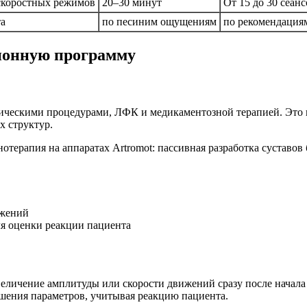
 скоростных режимов
20–30 минут
От 15 до 30 сеан
та
по песиним ощущениям
по рекомендация
ионную программу
втическими процедурами, ЛФК и медикаментозной терапией. Это
 структур.
ижений
я оценки реакции пациента
еличение амплитуды или скорости движений сразу после начала
шения параметров, учитывая реакцию пациента.