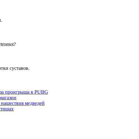
.
tromot?
тки суставов.
з-за проигрыша в PUBG
 магазин
 нашествия медведей
ытищах