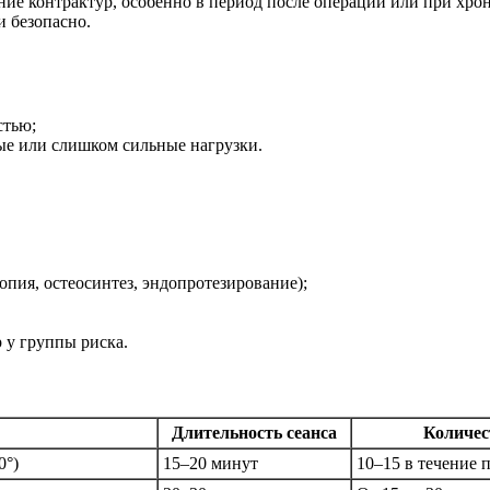
ие контрактур, особенно в период после операции или при хрон
 безопасно.
стью;
ые или слишком сильные нагрузки.
пия, остеосинтез, эндопротезирование);
 у группы риска.
Длительность сеанса
Количес
0°)
15–20 минут
10–15 в течение 