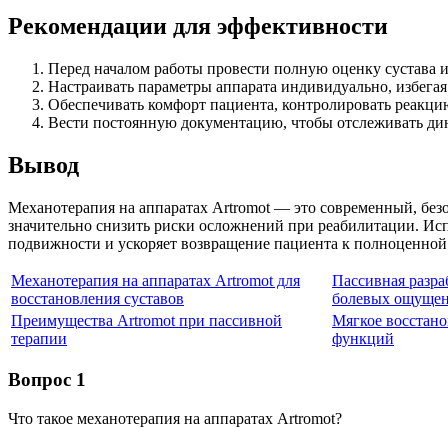
Рекомендации для эффективности
Перед началом работы провести полную оценку сустава 
Настраивать параметры аппарата индивидуально, избега
Обеспечивать комфорт пациента, контролировать реакцию
Вести постоянную документацию, чтобы отслеживать дин
Вывод
Механотерапия на аппаратах Artromot — это современный, безо
значительно снизить риски осложнений при реабилитации. Ис
подвижности и ускоряет возвращение пациента к полноценной
Механотерапия на аппаратах Artromot для
Пассивная разра
восстановления суставов
болевых ощуще
Преимущества Artromot при пассивной
Мягкое восстано
терапии
функций
Вопрос 1
Что такое механотерапия на аппаратах Artromot?