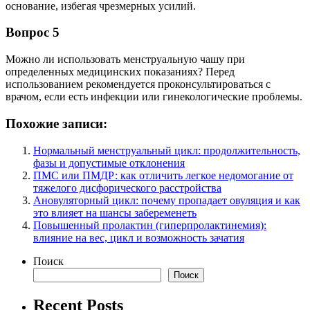
основание, избегая чрезмерных усилий.
Вопрос 5
Можно ли использовать менструальную чашу при
определенных медицинских показаниях? Перед
использованием рекомендуется проконсультироваться с
врачом, если есть инфекции или гинекологические проблемы.
Похожие записи:
Нормальный менструальный цикл: продолжительность,
фазы и допустимые отклонения
ПМС или ПМДР: как отличить легкое недомогание от
тяжелого дисфорического расстройства
Ановуляторный цикл: почему пропадает овуляция и как
это влияет на шансы забеременеть
Повышенный пролактин (гиперпролактинемия):
влияние на вес, цикл и возможность зачатия
Поиск
Поиск
Recent Posts