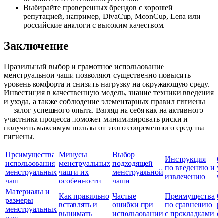
Выбирайте проверенных брендов с хорошей
репутацией, например, DivaCup, MoonCup, Lena или
российские аналоги с высоким качеством.
Заключение
Правильный выбор и грамотное использование
менструальной чаши позволяют существенно повысить
уровень комфорта и снизить нагрузку на окружающую среду.
Инвестиция в качественную модель, знание техники введения
и ухода, а также соблюдение элементарных правил гигиены
— залог успешного опыта. Взгляд на себя как на активного
участника процесса поможет минимизировать риски и
получить максимум пользы от этого современного средства
гигиены.
Преимущества
Минусы
Выбор
Инструкция
использования
менструальных
подходящей
по введению и
менструальных
чаш и их
менструальной
извлечению
чаш
особенности
чаши
Материалы и
Как правильно
Частые
Преимущества
размеры
вставлять и
ошибки при
по сравнению
менструальных
вынимать
использовании
с прокладками
чаш