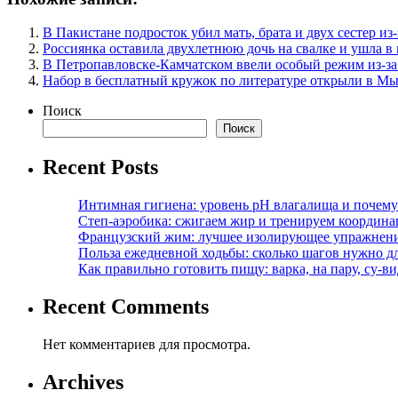
В Пакистане подросток убил мать, брата и двух сестер и
Россиянка оставила двухлетнюю дочь на свалке и ушла в
В Петропавловске-Камчатском ввели особый режим из-за
Набор в бесплатный кружок по литературе открыли в М
Поиск
Поиск
Recent Posts
Интимная гигиена: уровень pH влагалища и почем
Степ-аэробика: сжигаем жир и тренируем координ
Французский жим: лучшее изолирующее упражнени
Польза ежедневной ходьбы: сколько шагов нужно дл
Как правильно готовить пищу: варка, на пару, су-
Recent Comments
Нет комментариев для просмотра.
Archives