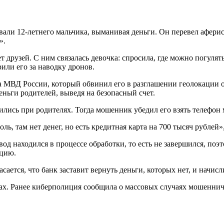
ли 12-летнего мальчика, выманивая деньги. Он перевел аферис
».
т друзей. С ним связалась девочка: спросила, где можно погулят
ли его за наводку дронов.
 МВД России, который обвинил его в разглашении геолокации об
ньги родителей, выведя на безопасный счет.
лись при родителях. Тогда мошенник убедил его взять телефон 
оль, там нет денег, но есть кредитная карта на 700 тысяч рублей»
евод находился в процессе обработки, то есть не завершился, п
ицию.
ается, что банк заставит вернуть деньги, которых нет, и начис
рах. Ранее киберполиция сообщила о массовых случаях мошенниче