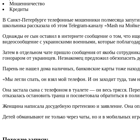
Мошенничество
Кредиты
В Санкт-Петербурге телефонные мошенники полмесяца запугива
школьника рассказала об этом Telegram-каналу «Mash на Мойке
Однажды ее сын оставил в интернете сообщение о том, что ище
видеосообщение с украинскими военными, которые поблагодари
Затем в отдельном чате пришло сообщения от якобы сотрудника
гонораром от украинцев. Незнакомец предложил обезопасить де
Парень не нашел дома наличных, банковские карты тоже находи
«Мы легли спать, он взял мой телефон. И он заходит туда, там н
Она застала сына с телефоном в туалете — он весь трясся. Пер
отказалась остановить транш и посоветовала обратиться в пол
Женщина написала досудебную претензию и заявление. Она опас
Детей обманывают не только через чаты, но и в мобильных иг
Похожие записи: