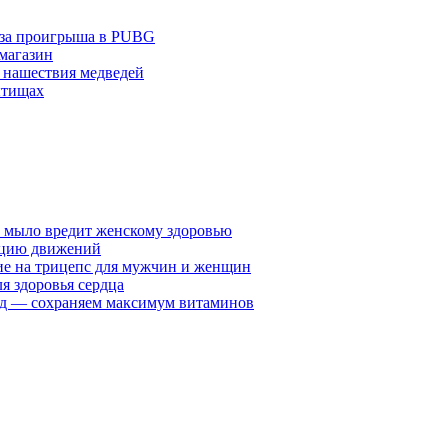
з-за проигрыша в PUBG
 магазин
 нашествия медведей
ытищах
у мыло вредит женскому здоровью
ацию движений
е на трицепс для мужчин и женщин
я здоровья сердца
вид — сохраняем максимум витаминов