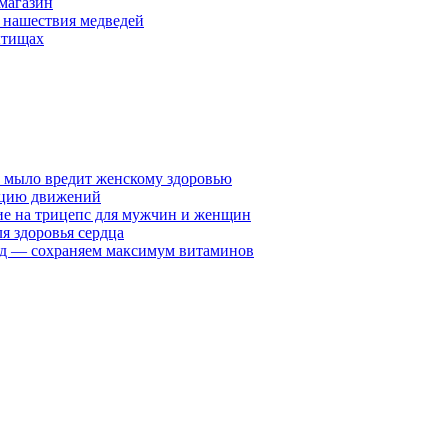
 магазин
 нашествия медведей
ытищах
у мыло вредит женскому здоровью
ацию движений
е на трицепс для мужчин и женщин
я здоровья сердца
вид — сохраняем максимум витаминов