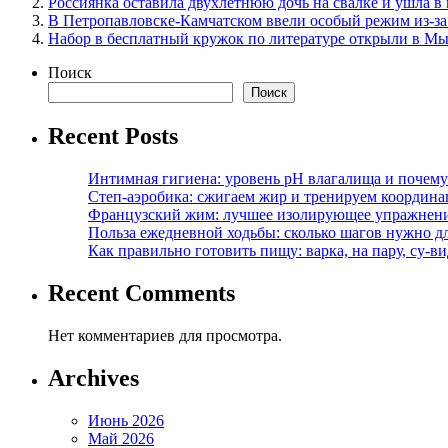
Россиянка оставила двухлетнюю дочь на свалке и ушла в
В Петропавловске-Камчатском ввели особый режим из-за
Набор в бесплатный кружок по литературе открыли в М
Поиск
Поиск
Recent Posts
Интимная гигиена: уровень pH влагалища и почем
Степ-аэробика: сжигаем жир и тренируем координ
Французский жим: лучшее изолирующее упражнени
Польза ежедневной ходьбы: сколько шагов нужно дл
Как правильно готовить пищу: варка, на пару, су-
Recent Comments
Нет комментариев для просмотра.
Archives
Июнь 2026
Май 2026