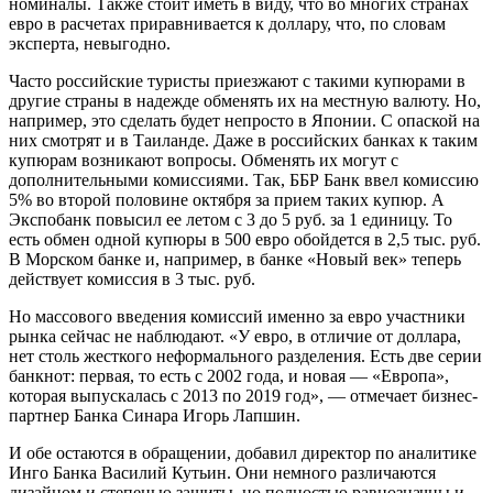
номиналы. Также стоит иметь в виду, что во многих странах
евро в расчетах приравнивается к доллару, что, по словам
эксперта, невыгодно.
Часто российские туристы приезжают с такими купюрами в
другие страны в надежде обменять их на местную валюту. Но,
например, это сделать будет непросто в Японии. С опаской на
них смотрят и в Таиланде. Даже в российских банках к таким
купюрам возникают вопросы. Обменять их могут с
дополнительными комиссиями. Так, ББР Банк ввел комиссию
5% во второй половине октября за прием таких купюр. А
Экспобанк повысил ее летом с 3 до 5 руб. за 1 единицу. То
есть обмен одной купюры в 500 евро обойдется в 2,5 тыс. руб.
В Морском банке и, например, в банке «Новый век» теперь
действует комиссия в 3 тыс. руб.
Но массового введения комиссий именно за евро участники
рынка сейчас не наблюдают. «У евро, в отличие от доллара,
нет столь жесткого неформального разделения. Есть две серии
банкнот: первая, то есть с 2002 года, и новая — «Европа»,
которая выпускалась с 2013 по 2019 год», — отмечает бизнес-
партнер Банка Синара Игорь Лапшин.
И обе остаются в обращении, добавил директор по аналитике
Инго Банка Василий Кутьин. Они немного различаются
дизайном и степенью защиты, но полностью равнозначны и