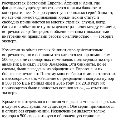
государствах Восточной Европы, Африки и Азии, где
финансовые учреждения относятся к таким банкнотам
консервативнее. У евро существует несколько серий банкнот,
но все они имеют одинаковый юридический статус и
свободно принимаются во многих странах, случаи, когда
банки или обменные пункты делают различия между сериями,
встречаются крайне редко и обычно связаны с локальными
внутренними правилами работы с наличностью», — говорит
эксперт.
Комиссии за обмен старых банкнот евро действительно
встречаются, но в основном это касается купюр номиналом
500 евро, а не стандартных номиналов, подтвердила эксперт-
аналитик Банки.ру Гаянэ Замалеева. Эти банкноты, по ее
словам, были выведены из обращения в Еврозоне, и их
больше не печатают. Поэтому многие банки в мире относят их
к высокорисковым. «Решение о прекращении выпуска купюр
в 500 евро ЕЦБ принял еще в 2016 году, а к 2019 году их
производство было полностью остановлено», — отметила
эксперт.
Кроме того, отдельного понятия «старые» и «новые» евро, как
в случае с долларами, не существует. Обе серии принимаются
к оплате без ограничений. Исключением является только
купюра в 500 евро, которую в обновленную серию не