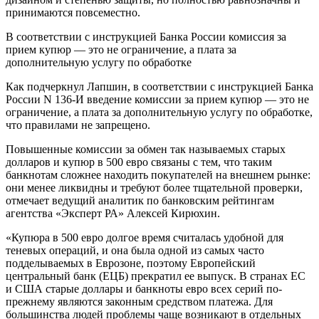
принимаются повсеместно.
В соответствии с инструкцией Банка России комиссия за
прием купюр — это не ограничение, а плата за
дополнительную услугу по обработке
Как подчеркнул Лапшин, в соответствии с инструкцией Банка
России N 136-И введение комиссии за прием купюр — это не
ограничение, а плата за дополнительную услугу по обработке,
что правилами не запрещено.
Повышенные комиссии за обмен так называемых старых
долларов и купюр в 500 евро связаны с тем, что таким
банкнотам сложнее находить покупателей на внешнем рынке:
они менее ликвидны и требуют более тщательной проверки,
отмечает ведущий аналитик по банковским рейтингам
агентства «Эксперт РА» Алексей Кирюхин.
«Купюра в 500 евро долгое время считалась удобной для
теневых операций, и она была одной из самых часто
подделываемых в Еврозоне, поэтому Европейский
центральный банк (ЕЦБ) прекратил ее выпуск. В странах ЕС
и США старые доллары и банкноты евро всех серий по-
прежнему являются законным средством платежа. Для
большинства людей проблемы чаще возникают в отдельных