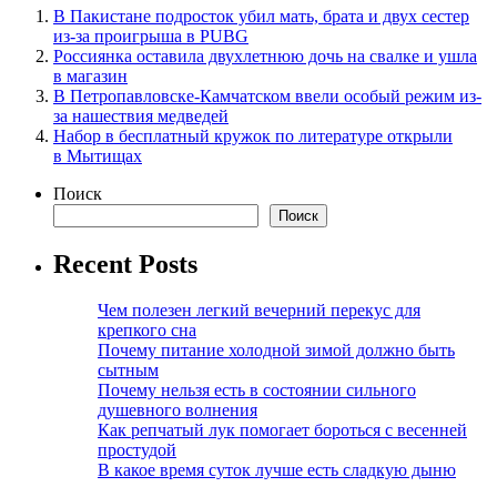
В Пакистане подросток убил мать, брата и двух сестер
из-за проигрыша в PUBG
Россиянка оставила двухлетнюю дочь на свалке и ушла
в магазин
В Петропавловске-Камчатском ввели особый режим из-
за нашествия медведей
Набор в бесплатный кружок по литературе открыли
в Мытищах
Поиск
Поиск
Recent Posts
Чем полезен легкий вечерний перекус для
крепкого сна
Почему питание холодной зимой должно быть
сытным
Почему нельзя есть в состоянии сильного
душевного волнения
Как репчатый лук помогает бороться с весенней
простудой
В какое время суток лучше есть сладкую дыню