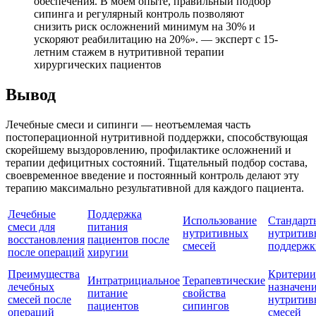
обеспечения. В моем опыте, правильный подбор
сипинга и регулярный контроль позволяют
снизить риск осложнений минимум на 30% и
ускоряют реабилитацию на 20%». — эксперт с 15-
летним стажем в нутритивной терапии
хирургических пациентов
Вывод
Лечебные смеси и сипинги — неотъемлемая часть
постоперационной нутритивной поддержки, способствующая
скорейшему выздоровлению, профилактике осложнений и
терапии дефицитных состояний. Тщательный подбор состава,
своевременное введение и постоянный контроль делают эту
терапию максимально результативной для каждого пациента.
Лечебные
Поддержка
Использование
Стандарт
смеси для
питания
нутритивных
нутритив
восстановления
пациентов после
смесей
поддержк
после операций
хиругии
Преимущества
Критерии
Интратрициальное
Терапевтические
лечебных
назначен
питание
свойства
смесей после
нутритив
пациентов
сипингов
операций
смесей