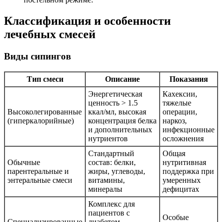
Классификация и особенности
лечебных смесей
Виды сипингов
Тип смеси
Описание
Показания
Энергетическая
Кахексии,
ценность > 1.5
тяжелые
Высоколегированные
ккал/мл, высокая
операции,
(гиперкалорийные)
концентрация белка
наркоз,
и дополнительных
инфекционные
нутриентов
осложнения
Стандартный
Общая
Обычные
состав: белки,
нутритивная
парентеральные и
жиры, углеводы,
поддержка при
энтеральные смеси
витамины,
умеренных
минералы
дефицитах
Комплекс для
пациентов с
Особые
Специализированные
диабетом,