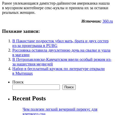
Ранее увлекающаяся дампстер-дайвингом американка нашла
в мусорном контейнере секс-куклы и приняла их за останки
реальных женщин.
Источник:
360.ru
Похожие записи:
В Пакистане подросток убил мать, брата и двух сестер
из-за проигрыша в PUBG
Россиянка оставила двухлетнюю дочь на свалке и ушла
в магазин
В Петропавловске-Камчатском ввели особый режим из-
за нашествия медведей
Набор в бесплатный кружок по литературе открыли
в Мытищах
Поиск
Поиск
Recent Posts
Чем полезен легкий вечерний перекус для
крепкого сна