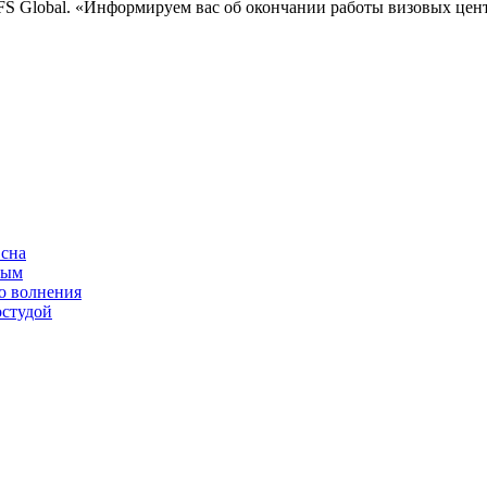
FS Global. «Информируем вас об окончании работы визовых цент
 сна
ным
о волнения
остудой