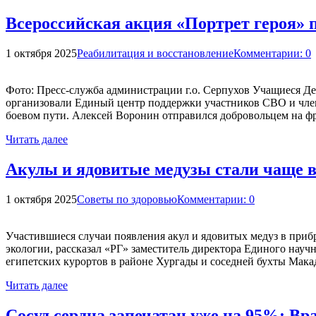
Всероссийская акция «Портрет героя» 
1 октября 2025
Реабилитация и восстановление
Комментарии: 0
Фото: Пресс-служба администрации г.о. Серпухов Учащиеся Д
организовали Единый центр поддержки участников СВО и член
боевом пути. Алексей Воронин отправился добровольцем на фр
Читать далее
Акулы и ядовитые медузы стали чаще в
1 октября 2025
Советы по здоровью
Комментарии: 0
Участившиеся случаи появления акул и ядовитых медуз в при
экологии, рассказал «РГ» заместитель директора Единого нау
египетских курортов в районе Хургады и соседней бухты Мак
Читать далее
Сосуд сердца запечатан уже на 95%: В