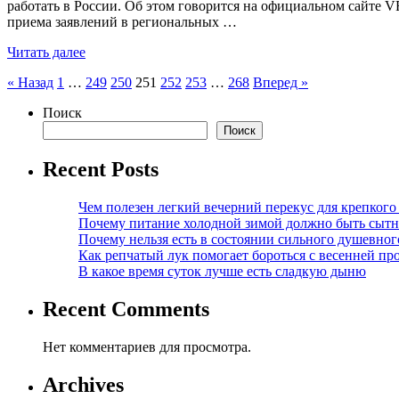
работать в России. Об этом говорится на официальном сайте V
приема заявлений в региональных …
Читать далее
Пагинация
« Назад
1
…
249
250
251
252
253
…
268
Вперед »
записей
Поиск
Поиск
Recent Posts
Чем полезен легкий вечерний перекус для крепкого
Почему питание холодной зимой должно быть сыт
Почему нельзя есть в состоянии сильного душевног
Как репчатый лук помогает бороться с весенней пр
В какое время суток лучше есть сладкую дыню
Recent Comments
Нет комментариев для просмотра.
Archives