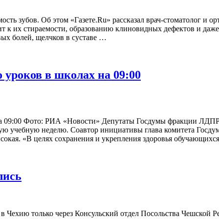
ость зубов. Об этом «Газете.Ru» рассказал врач-стоматолог и 
ит к их стираемости, образованию клиновидных дефектов и даже
ых болей, щелчков в суставе …
 уроков в школах на 09:00
а 09:00 Фото: РИА «Новости» Депутаты Госдумы фракции ЛДПР 
вную учебную неделю. Соавтор инициативы глава комитета Госд
ысокая. «В целях сохранения и укрепления здоровья обучающихс
лись
 в Чехию только через Консульский отдел Посольства Чешской Р