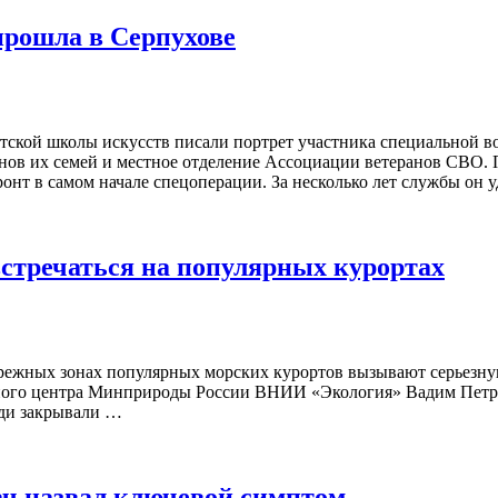
прошла в Серпухове
етской школы искусств писали портрет участника специальной 
ов их семей и местное отделение Ассоциации ветеранов СВО. П
онт в самом начале спецоперации. За несколько лет службы он
стречаться на популярных курортах
брежных зонах популярных морских курортов вызывают серьезну
чного центра Минприроды России ВНИИ «Экология» Вадим Петров.
ади закрывали …
рач назвал ключевой симптом