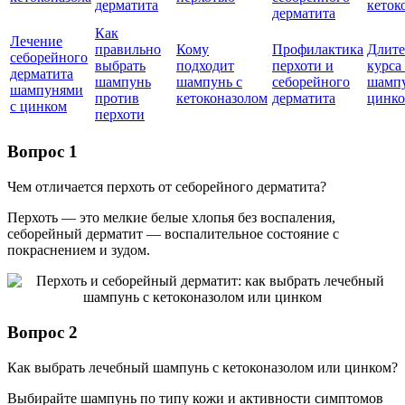
дерматита
кеток
дерматита
Как
Лечение
правильно
Кому
Профилактика
Длите
себорейного
выбрать
подходит
перхоти и
курса
дерматита
шампунь
шампунь с
себорейного
шампу
шампунями
против
кетоконазолом
дерматита
цинк
с цинком
перхоти
Вопрос 1
Чем отличается перхоть от себорейного дерматита?
Перхоть — это мелкие белые хлопья без воспаления,
себорейный дерматит — воспалительное состояние с
покраснением и зудом.
Вопрос 2
Как выбрать лечебный шампунь с кетоконазолом или цинком?
Выбирайте шампунь по типу кожи и активности симптомов