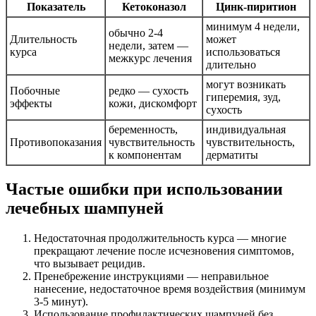
Показатель
Кетоконазол
Цинк-пиритион
минимум 4 недели,
обычно 2-4
Длительность
может
недели, затем —
курса
использоваться
межкурс лечения
длительно
могут возникать
Побочные
редко — сухость
гиперемия, зуд,
эффекты
кожи, дискомфорт
сухость
беременность,
индивидуальная
Противопоказания
чувствительность
чувствительность,
к компонентам
дерматиты
Частые ошибки при использовании
лечебных шампуней
Недостаточная продолжительность курса — многие
прекращают лечение после исчезновения симптомов,
что вызывает рецидив.
Пренебрежение инструкциями — неправильное
нанесение, недостаточное время воздействия (минимум
3-5 минут).
Использование профилактических шампуней без