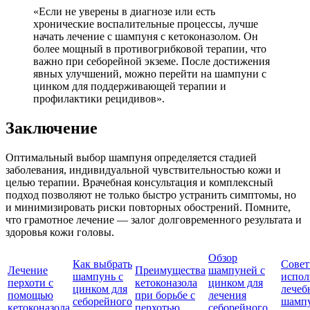
«Если не уверены в диагнозе или есть
хронические воспалительные процессы, лучше
начать лечение с шампуня с кетоконазолом. Он
более мощный в противогрибковой терапии, что
важно при себорейной экземе. После достижения
явных улучшений, можно перейти на шампуни с
цинком для поддерживающей терапии и
профилактики рецидивов».
Заключение
Оптимальный выбор шампуня определяется стадией
заболевания, индивидуальной чувствительностью кожи и
целью терапии. Врачебная консультация и комплексный
подход позволяют не только быстро устранить симптомы, но
и минимизировать риски повторных обострений. Помните,
что грамотное лечение — залог долговременного результата и
здоровья кожи головы.
Обзор
Как выбрать
Совет
Лечение
Преимущества
шампуней с
шампунь с
испол
перхоти с
кетоконазола
цинком для
цинком для
лечеб
помощью
при борьбе с
лечения
себорейного
шампу
кетоконазола
перхотью
себорейного