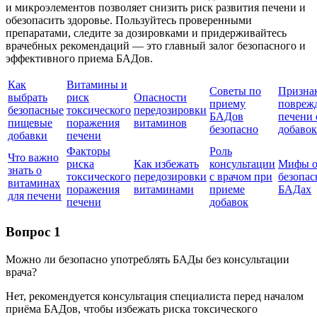
и микроэлементов позволяет снизить риск развития печени и
обезопасить здоровье. Пользуйтесь проверенными
препаратами, следите за дозировками и придерживайтесь
врачебных рекомендаций — это главный залог безопасного и
эффективного приема БАДов.
Как
Витамины и
Советы по
Призна
выбрать
риск
Опасности
приему
повреж
безопасные
токсического
передозировки
БАДов
печени 
пищевые
поражения
витаминов
безопасно
добавок
добавки
печени
Факторы
Роль
Что важно
риска
Как избежать
консультации
Мифы 
знать о
токсического
передозировки
с врачом при
безопа
витаминах
поражения
витаминами
приеме
БАДах
для печени
печени
добавок
Вопрос 1
Можно ли безопасно употреблять БАДы без консультации
врача?
Нет, рекомендуется консультация специалиста перед началом
приёма БАДов, чтобы избежать риска токсического