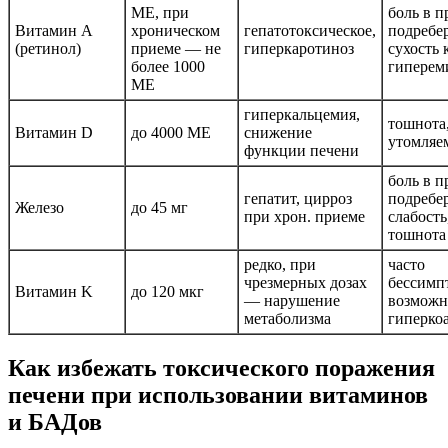
МЕ, при
боль в п
Витамин A
хроническом
гепатотоксическое,
подребер
(ретинол)
приеме — не
гиперкаротиноз
сухость 
более 1000
гиперем
МЕ
гиперкальцемия,
тошнота,
Витамин D
до 4000 МЕ
снижение
утомляе
функции печени
боль в п
гепатит, цирроз
подребер
Железо
до 45 мг
при хрон. приеме
слабость
тошнота
редко, при
часто
чрезмерных дозах
бессимп
Витамин K
до 120 мкг
— нарушение
возможн
метаболизма
гиперко
Как избежать токсического поражения
печени при использовании витаминов
и БАДов