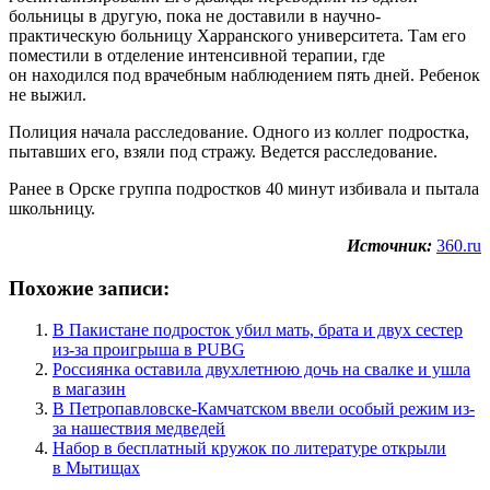
больницы в другую, пока не доставили в научно-
практическую больницу Харранского университета. Там его
поместили в отделение интенсивной терапии, где
он находился под врачебным наблюдением пять дней. Ребенок
не выжил.
Полиция начала расследование. Одного из коллег подростка,
пытавших его, взяли под стражу. Ведется расследование.
Ранее в Орске группа подростков 40 минут избивала и пытала
школьницу.
Источник:
360.ru
Похожие записи:
В Пакистане подросток убил мать, брата и двух сестер
из-за проигрыша в PUBG
Россиянка оставила двухлетнюю дочь на свалке и ушла
в магазин
В Петропавловске-Камчатском ввели особый режим из-
за нашествия медведей
Набор в бесплатный кружок по литературе открыли
в Мытищах