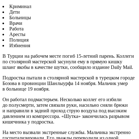
Криминал
Дети
Больницы
Врачи
Работа
Аресты
Полиция
Избиения
В Турции на рабочем месте погиб 15-летний парень. Коллеги
по столярной мастерской засунули ему в прямую кишку
шланг якобы в качестве шутки, сообщило издание Daily Mail.
Подростка пытали в столярной мастерской в турецком городе
Бозова в провинции Шанлыурфа 14 ноября. Мальчик умер
в больнице 19 ноября.
Он работал подмастерьем. Несколько коллег его избили
до полусмерти, затем связали руки, насильно сняли брюки
и направили в задний проход струю воздуха под высоким
давлением из компрессора. «Шутка» закончилась разрывом
кишечника у подростка.
На место вызвали экстренные службы. Мальчика экстренно
госпитализировали. Его дважды переводили из одной