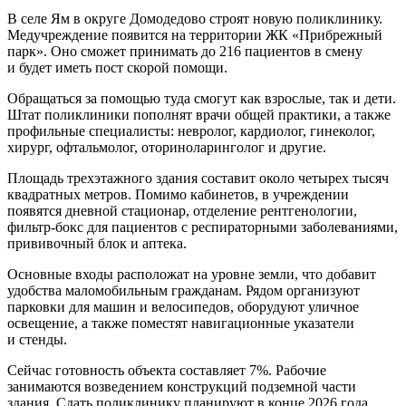
В селе Ям в округе Домодедово строят новую поликлинику.
Медучреждение появится на территории ЖК «Прибрежный
парк». Оно сможет принимать до 216 пациентов в смену
и будет иметь пост скорой помощи.
Обращаться за помощью туда смогут как взрослые, так и дети.
Штат поликлиники пополнят врачи общей практики, а также
профильные специалисты: невролог, кардиолог, гинеколог,
хирург, офтальмолог, оториноларинголог и другие.
Площадь трехэтажного здания составит около четырех тысяч
квадратных метров. Помимо кабинетов, в учреждении
появятся дневной стационар, отделение рентгенологии,
фильтр-бокс для пациентов с респираторными заболеваниями,
прививочный блок и аптека.
Основные входы расположат на уровне земли, что добавит
удобства маломобильным гражданам. Рядом организуют
парковки для машин и велосипедов, оборудуют уличное
освещение, а также поместят навигационные указатели
и стенды.
Сейчас готовность объекта составляет 7%. Рабочие
занимаются возведением конструкций подземной части
здания. Сдать поликлинику планируют в конце 2026 года.