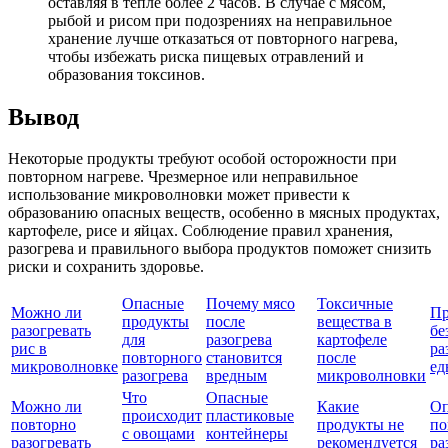
оставляя в тепле более 2 часов. В случае с мясом,
рыбой и рисом при подозрениях на неправильное
хранение лучше отказаться от повторного нагрева,
чтобы избежать риска пищевых отравлений и
образования токсинов.
Вывод
Некоторые продукты требуют особой осторожности при
повторном нагреве. Чрезмерное или неправильное
использование микроволновки может привести к
образованию опасных веществ, особенно в мясных продуктах,
картофеле, рисе и яйцах. Соблюдение правил хранения,
разогрева и правильного выбора продуктов поможет снизить
риски и сохранить здоровье.
Опасные
Почему мясо
Токсичные
Можно ли
Пр
продукты
после
вещества в
разогревать
бе
для
разогрева
картофеле
рис в
ра
повторного
становится
после
микроволновке
ед
разогрева
вредным
микроволновки
Что
Опасные
Можно ли
Какие
Оп
происходит
пластиковые
повторно
продукты не
по
с овощами
контейнеры
разогревать
рекомендуется
ра