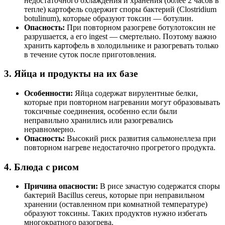
недостаточного охлаждения и хранения (более 2 часов в
тепле) картофель содержит споры бактерий (Clostridium
botulinum), которые образуют токсин — ботулин.
Опасность:
При повторном разогреве ботулотоксин не
разрушается, а его ingest — смертельно. Поэтому важно
хранить картофель в холодильнике и разогревать только
в течение суток после приготовления.
3. Яйца и продукты на их базе
Особенности:
Яйца содержат вирулентные белки,
которые при повторном нагревании могут образовывать
токсичные соединения, особенно если были
неправильно хранились или разогревались
неравномерно.
Опасность:
Высокий риск развития сальмонеллеза при
повторном нагреве недостаточно прогретого продукта.
4. Блюда с рисом
Причина опасности:
В рисе зачастую содержатся споры
бактерий Bacillus cereus, которые при неправильном
хранении (оставленном при комнатной температуре)
образуют токсины. Таких продуктов нужно избегать
многократного разогрева.