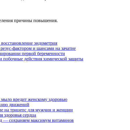
деления причины повышения.
 восстановление эндометрия
 резус-фактором и шансами на зачатие
анировании первой беременности
и побочные действия химической защиты
у мыло вредит женскому здоровью
ацию движений
е на трицепс для мужчин и женщин
я здоровья сердца
вид — сохраняем максимум витаминов