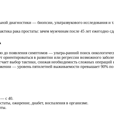
ной диагностики — биопсии, ультразвукового исследования и т.
А
ию до появления симптомов — ультра-ранний поиск онкологичес
 ориентироваться в развитии или регрессии возможного заболе
гчает выбор тактики, снижая необходимость сложных операций 
жении — уровень пятилетней выживаемости превышает 90% по
 — с 40.
таты, ожирение, диабет, воспаления в организме.
иты.