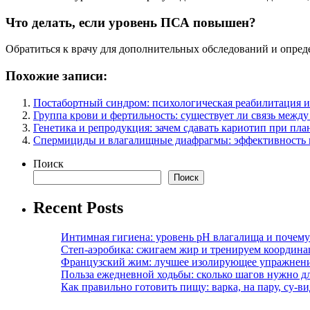
Что делать, если уровень ПСА повышен?
Обратиться к врачу для дополнительных обследований и опре
Похожие записи:
Постабортный синдром: психологическая реабилитация и
Группа крови и фертильность: существует ли связь между
Генетика и репродукция: зачем сдавать кариотип при пл
Спермициды и влагалищные диафрагмы: эффективность 
Поиск
Поиск
Recent Posts
Интимная гигиена: уровень pH влагалища и почем
Степ-аэробика: сжигаем жир и тренируем координ
Французский жим: лучшее изолирующее упражнени
Польза ежедневной ходьбы: сколько шагов нужно дл
Как правильно готовить пищу: варка, на пару, су-