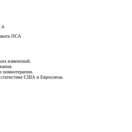
 д.
ких изменений.
вания.
и химиотерапии.
 статистике США и Евросоюза.