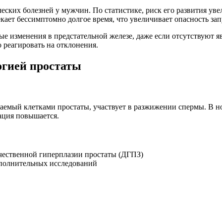
ских болезней у мужчин. По статистике, риск его развития увел
кает бессимптомно долгое время, что увеличивает опасность за
ые изменения в предстательной железе, даже если отсутствуют 
 реагировать на отклонения.
огией простаты
аемый клетками простаты, участвует в разжижении спермы. В 
ация повышается.
чественной гиперплазии простаты (ДГПЗ)
ополнительных исследований