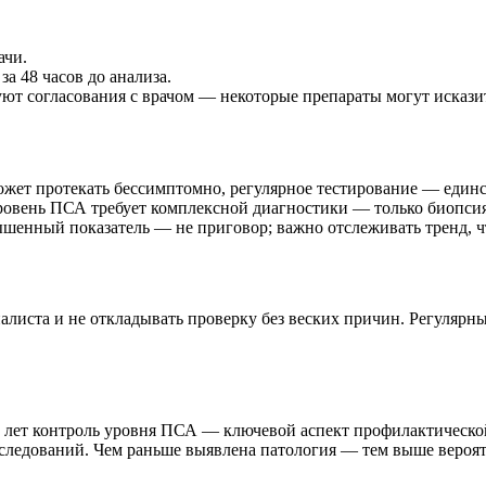
ачи.
а 48 часов до анализа.
т согласования с врачом — некоторые препараты могут исказит
ожет протекать бессимптомно, регулярное тестирование — единс
овень ПСА требует комплексной диагностики — только биопсия
шенный показатель — не приговор; важно отслеживать тренд, что
листа и не откладывать проверку без веских причин. Регулярны
5 лет контроль уровня ПСА — ключевой аспект профилактическ
ледований. Чем раньше выявлена патология — тем выше вероятн