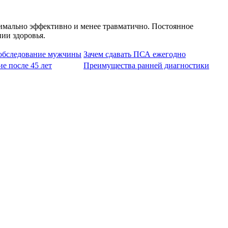
симально эффективно и менее травматично. Постоянное
ии здоровья.
 обследование мужчины
Зачем сдавать ПСА ежегодно
е после 45 лет
Преимущества ранней диагностики