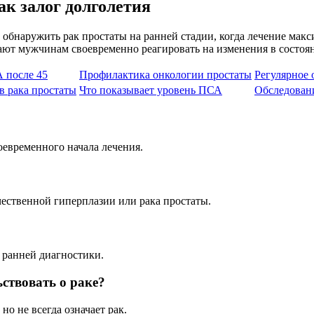
к залог долголетия
обнаружить рак простаты на ранней стадии, когда лечение мак
ют мужчинам своевременно реагировать на изменения в состоян
 после 45
Профилактика онкологии простаты
Регулярное
 рака простаты
Что показывает уровень ПСА
Обследовани
евременного начала лечения.
чественной гиперплазии или рака простаты.
 ранней диагностики.
ствовать о раке?
 не всегда означает рак.