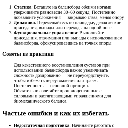
Статика
: Встаньте на балансборд обеими ногами,
удерживайте равновесие 30–60 секунд. Постепенно
добавляйте усложнения — закрываю глаза, меняя опору.
Динамика
: Перемещайтесь по площадке, делая легкие
приседания, выпады или переходы на одной ноге.
Функциональные упражнения
: Выполняйте
приседания, отжимания или выпады с использованием
балансборда, сфокусировавшись на точках опоры.
Советы из практики
Для качественного восстановления суставов при
использовании балансборда важно увеличивать
сложность дозированно — не переусердствуйте,
чтобы избежать переутомления или травм.
Постепенность — основной принцип.
Обязательно сочетайте проприоцептивные с
силовыми и растягивающими упражнениями для
биомеханического баланса.
Частые ошибки и как их избегать
Недостаточная подготовка
: Начинайте работать с