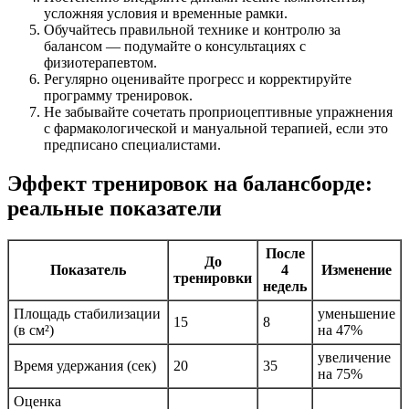
усложняя условия и временные рамки.
Обучайтесь правильной технике и контролю за
балансом — подумайте о консультациях с
физиотерапевтом.
Регулярно оценивайте прогресс и корректируйте
программу тренировок.
Не забывайте сочетать проприоцептивные упражнения
с фармакологической и мануальной терапией, если это
предписано специалистами.
Эффект тренировок на балансборде:
реальные показатели
После
До
Показатель
4
Изменение
тренировки
недель
Площадь стабилизации
уменьшение
15
8
(в см²)
на 47%
увеличение
Время удержания (сек)
20
35
на 75%
Оценка