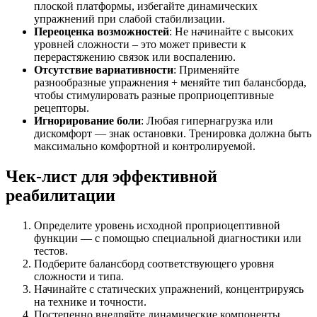
плоской платформы, избегайте динамических
упражнений при слабой стабилизации.
Переоценка возможностей
: Не начинайте с высоких
уровней сложности – это может привести к
перерастяжению связок или воспалению.
Отсутствие вариативности
: Применяйте
разнообразные упражнения + меняйте тип балансборда,
чтобы стимулировать разные проприоцептивные
рецепторы.
Игнорирование боли
: Любая гипернагрузка или
дискомфорт — знак остановки. Тренировка должна быть
максимально комфортной и контролируемой.
Чек-лист для эффективной
реабилитации
Определите уровень исходной проприоцептивной
функции — с помощью специальной диагностики или
тестов.
Подберите балансборд соответствующего уровня
сложности и типа.
Начинайте с статических упражнений, концентрируясь
на технике и точности.
Постепенно внедряйте динамические компоненты,