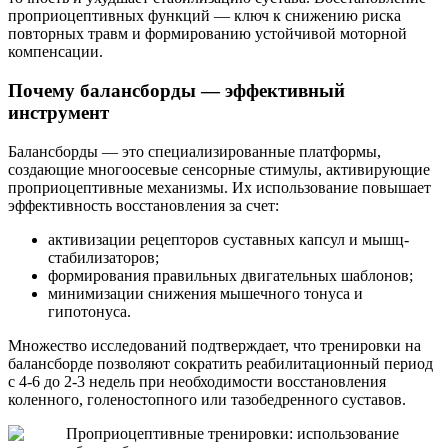
проприоцептивных функций — ключ к снижению риска
повторных травм и формированию устойчивой моторной
компенсации.
Почему балансборды — эффективный
инструмент
Балансборды — это специализированные платформы,
создающие многоосевые сенсорные стимулы, активирующие
проприоцептивные механизмы. Их использование повышает
эффективность восстановления за счет:
активизации рецепторов суставных капсул и мышц-
стабилизаторов;
формирования правильных двигательных шаблонов;
минимизации снижения мышечного тонуса и
гипотонуса.
Множество исследований подтверждает, что тренировки на
балансборде позволяют сократить реабилитационный период
с 4-6 до 2-3 недель при необходимости восстановления
коленного, голеностопного или тазобедренного суставов.