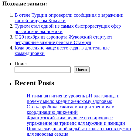
Похожие записи:
В отеле Турции опровергли сообщения о заражении
гостей вирусом Коксаки
Туризм стал одной из самых быстрорастущих сфер
российской экономики
С 20 ноября из аэропорта Жуковский стартуют
регулярные зимние рейсы в Стамбул
Куда россияне чаще всего ездят в длительные
командировки
Поиск
Поиск
Recent Posts
Интимная гигиена: уровень pH влагалища и
почему мыло вредит женскому здоровью
Степ-аэробика: сжигаем жир и тренируем
координацию движений
Французский жим: лучшее изолирующее
упражнение на трицепс для мужчин и женщин
Польза ежедневной ходьбы: сколько шагов нужно
для здоровья сердца