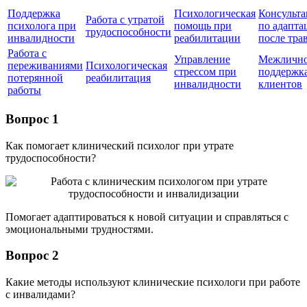
Поддержка
Психологическая
Консульт
Работа с утратой
психолога при
помощь при
по адапта
трудоспособности
инвалидности
реабилитации
после тра
Работа с
Управление
Межлично
переживаниями
Психологическая
стрессом при
поддержк
потерянной
реабилитация
инвалидности
клиентов
работы
Вопрос 1
Как помогает клинический психолог при утрате
трудоспособности?
Помогает адаптироваться к новой ситуации и справляться с
эмоциональными трудностями.
Вопрос 2
Какие методы используют клинические психологи при работе
с инвалидами?