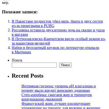
мер.
Похожие записи:
В Пакистане подросток убил мать, брата и двух сестер
из-за проигрыша в PUBG
Россиянка оставила двухлетнюю дочь на свалке и ушла
в магазин
В Петропавловске-Камчатском ввели особый режим из-
за нашествия медведей
Набор в бесплатный кружок по литературе открыли
в Мытищах
Поиск
Поиск
Recent Posts
Интимная гигиена: уровень pH влагалища и
почему мыло вредит женскому здоровью
Степ-аэробика: сжигаем жир и тренируем
координацию движений
Французский жим: лучшее изолирующее
упражнение на трицепс для мужчин и женщин