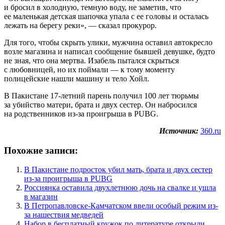
и бросил в холодную, темную воду, не заметив, что
ее маленькая детская шапочка упала с ее головы и осталась
лежать на берегу реки», — сказал прокурор.
Для того, чтобы скрыть улики, мужчина оставил автокресло
возле магазина и написал сообщение бывшей девушке, будто
не зная, что она мертва. Изабель пытался скрыться
с любовницей, но их поймали — к тому моменту
полицейские нашли машину и тело Хойл.
В Пакистане 17-летний парень получил 100 лет тюрьмы
за убийство матери, брата и двух сестер. Он набросился
на родственников из-за проигрыша в PUBG.
Источник:
360.ru
Похожие записи:
В Пакистане подросток убил мать, брата и двух сестер
из-за проигрыша в PUBG
Россиянка оставила двухлетнюю дочь на свалке и ушла
в магазин
В Петропавловске-Камчатском ввели особый режим из-
за нашествия медведей
Набор в бесплатный кружок по литературе открыли