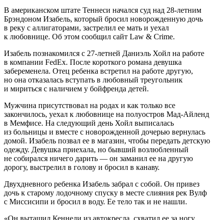
В американском штате Теннеси начался суд над 28-летним
Брэндоном Изабель, который бросил новорожденную дочь
в реку с аллигаторами, застрелил ее мать и уехал
к любовнице. Об этом сообщил сайт Law & Crime.
Изабель познакомился с 27-летней Даниэль Хойл на работе
в компании FedEx. После короткого романа девушка
забеременела. Отец ребенка встретил на работе другую,
но она отказалась вступать в любовный треугольник
и мириться с наличием у бойфренда детей.
Мужчина присутствовал на родах и как только все
закончилось, уехал к любовнице на полуостров Мад-Айленд
в Мемфисе. На следующий день Хойл выписалась
из больницы и вместе с новорожденной дочерью вернулась
домой. Изабель позвал ее в магазин, чтобы передать детскую
одежду. Девушка приехала, но бывший возлюбленный
не собирался ничего дарить — он заманил ее на другую
дорогу, выстрелил в голову и бросил в канаву.
Двухдневного ребенка Изабель забрал с собой. Он привез
дочь к старому лодочному спуску в месте слияния рек Вулф
с Миссисипи и бросил в воду. Ее тело так и не нашли.
«Он вытащил Кеннеди из автокресла, схватил ее за ногу