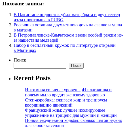
Похожие записи:
В Пакистане подросток убил мать, брата и двух сестер
из-за проигрыша в PUBG
Россиянка оставила двухлетнюю дочь на свалке и ушла
в магазин
В Петропавловске-Камчатском ввели особый режим из-
за нашествия медведей
Набор в бесплатный кружок по литературе открыли
в Мытищах
Поиск
Поиск
Recent Posts
Интимная гигиена: уровень pH влагалища и
почему мыло вредит женскому здоровью
Степ-аэробика: сжигаем жир и тренируем
координацию движений
Французский жим: лучшее изолирующее
упражнение на трицепс для мужчин и женщин
Польза ежедневной ходьбы: сколько шагов нужно
для здоровья сердца