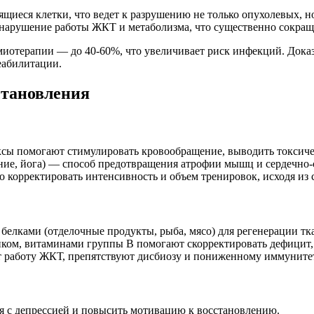
иеся клетки, что ведет к разрушению не только опухолевых, но 
нарушение работы ЖКТ и метаболизма, что существенно сокращ
миотерапии — до 40-60%, что увеличивает риск инфекций. Доказ
еабилитации.
тановления
ксы помогают стимулировать кровообращение, выводить токсич
вание, йога) — способ предотвращения атрофии мышц и сердечно
но корректировать интенсивность и объем тренировок, исходя из 
т белками (отделочные продукты, рыба, мясо) для регенерации т
нком, витаминами группы B помогают скорректировать дефицит, 
т работу ЖКТ, препятствуют дисбиозу и пониженному иммунитет
ся с депрессией и повысить мотивацию к восстановлению.