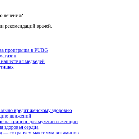
о лечения?
и рекомендаций врачей.
з-за проигрыша в PUBG
 магазин
 нашествия медведей
ытищах
у мыло вредит женскому здоровью
ацию движений
е на трицепс для мужчин и женщин
я здоровья сердца
вид — сохраняем максимум витаминов