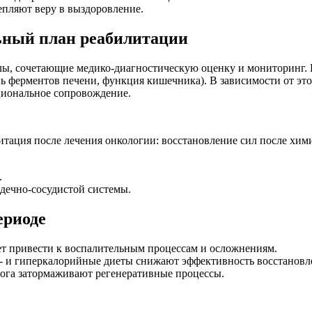
епляют веру в выздоровление.
ьный план реабилитации
ы, сочетающие медико-диагностическую оценку и мониторинг. 
нь ферментов печени, функция кишечника). В зависимости от э
иональное сопровождение.
.
дечно-сосудистой системы.
ериоде
ет привести к воспалительным процессам и осложнениям.
о- и гиперкалорийные диеты снижают эффективность восстановл
евога затормаживают регенеративные процессы.