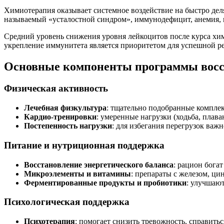
Химиотерапия оказывает системное воздействие на быстро делящ
называемый «усталостной синдром», иммунодефицит, анемия, 
Средний уровень снижения уровня лейкоцитов после курса хи
укрепление иммунитета является приоритетом для успешной р
Основные компоненты программы восс
Физическая активность
Лечебная физкультура
: тщательно подобранные компле
Кардио-тренировки
: умеренные нагрузки (ходьба, пла
Постепенность нагрузки
: для избегания перегрузок важ
Питание и нутриционная поддержка
Восстановление энергетического баланса
: рацион бога
Микроэлементы и витамины
: препараты с железом, ци
Ферментированные продукты и пробиотики
: улучшаю
Психологическая поддержка
Психотерапия
: помогает снизить тревожность, справить