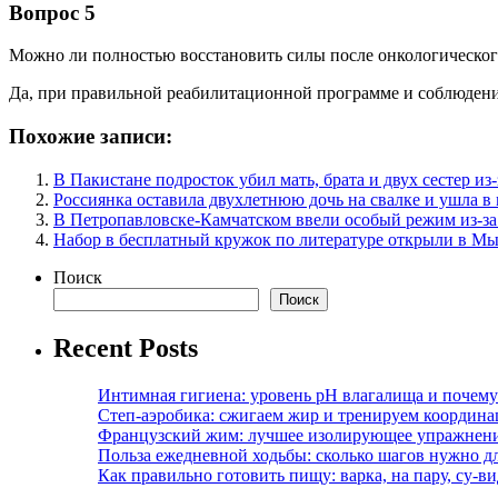
Вопрос 5
Можно ли полностью восстановить силы после онкологическог
Да, при правильной реабилитационной программе и соблюдени
Похожие записи:
В Пакистане подросток убил мать, брата и двух сестер и
Россиянка оставила двухлетнюю дочь на свалке и ушла в
В Петропавловске-Камчатском ввели особый режим из-за
Набор в бесплатный кружок по литературе открыли в М
Поиск
Поиск
Recent Posts
Интимная гигиена: уровень pH влагалища и почем
Степ-аэробика: сжигаем жир и тренируем координ
Французский жим: лучшее изолирующее упражнени
Польза ежедневной ходьбы: сколько шагов нужно дл
Как правильно готовить пищу: варка, на пару, су-