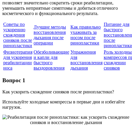
позволяет значительно сократить сроки реабилитации,
уменьшить неприятные симптомы и добиться отличного
косметического и функционального результата.
Советы по
Питание для
Лучшие методы
Как правильно
ускорению
быстрого
восстановления
ухаживать за
схождения
восстановлен
дыхания после
носом после
синяков после
после
операции
ринопластики
ринопластики
ринопластик
Физиотерапия
Обезболивающие
Упражнения
Роль холодны
для ускорения
и капли для
для
компрессов п
реабилитации
быстрого
восстановления
схождении
носа
выздоровления
дыхания
синяков
Вопрос 1
Как ускорить схождение синяков после ринопластики?
Используйте холодные компрессы в первые дни и избегайте
нагрузок.