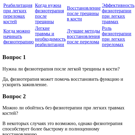
Реабилитация
Когда нужна
Эффективность
Восстановление
при легких
физиотерапия
физиотерапии
после трещины
переломах
после
при легких
в кости
костей
трещины
травмах
Легкие
Роль
Когда можно
Лучшие методы
травмы и
физиотерапии
начинать
восстановления
необходимость
при легких
физиотерапию
после перелома
реабилитации
переломах
Вопрос 1
Нужна ли физиотерапия после легкой трещины в кости?
Да, физиотерапия может помочь восстановить функцию и
ускорить заживление.
Вопрос 2
Можно ли обойтись без физиотерапии при легких травмах
костей?
В некоторых случаях это возможно, однако физиотерапия
способствует более быстрому и полноценному
восстановлению.