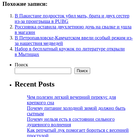
Похожие записи:
В Пакистане подросток убил мать, брата и двух сестер
из-за проигрыша в PUBG
Россиянка оставила двухлетнюю дочь на свалке и ушла
в магазин
В Петропавловске-Камчатском ввели особый режим из-
за нашествия медведей
Набор в бесплатный кружок по литературе открыли
в Мытищах
Поиск
Поиск
Recent Posts
Чем полезен легкий вечерний перекус для
крепкого сна
Почему питание холодной зимой должно быть
сытным
Почему нельзя есть в состоянии сильного
душевного волнения
Как репчатый лук помогает бороться с весенней
простудой