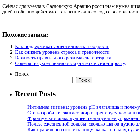
Сейчас для въезда в Саудовскую Аравию россиянам нужна виза
дней и обычно действуют в течение одного года с возможностью
Похожие записи:
Как поддерживать энергичность и бодрость
Как снизить уровень стресса и тревожности
Важность правильного режима сна и отдыха
Советы по укреплению иммунитета в сезон простуд
Поиск
Поиск
Recent Posts
Интимная гигиена: уровень pH влагалища и почем
Степ-аэробика: сжигаем жир и тренируем координ
Французский жим: лучшее изолирующее упражнени
Польза ежедневной ходьбы: сколько шагов нужно дл
Как правильно готовить пищу: варка, на пару, су-