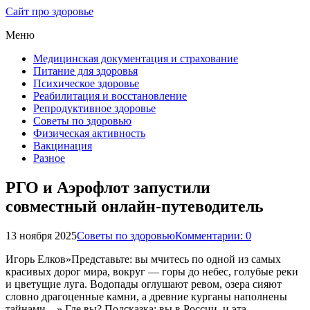
Сайт про здоровье
Меню
Медицинская документация и страхование
Питание для здоровья
Психическое здоровье
Реабилитация и восстановление
Репродуктивное здоровье
Советы по здоровью
Физическая активность
Вакцинация
Разное
РГО и Аэрофлот запустили
совместный онлайн-путеводитель
13 ноября 2025
Советы по здоровью
Комментарии: 0
Игорь Елков»Представьте: вы мчитесь по одной из самых
красивых дорог мира, вокруг — горы до небес, голубые реки
и цветущие луга. Водопады оглушают ревом, озера сияют
словно драгоценные камни, а древние курганы наполнены
тайнами…» Где вы? Подсказка: вы в России, и эта