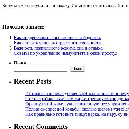
Билеты уже поступили в продажу. Их можно купить на сайте ко
Похожие записи:
Как поддерживать энергичность и бодрость
Как снизить уровень стресса и тревожности
Важность правильного режима сна и отдыха
Советы по укреплению иммунитета в сезон простуд
Поиск
Поиск
Recent Posts
Интимная гигиена: уровень pH влагалища и почем
Степ-аэробика: сжигаем жир и тренируем координ
Французский жим: лучшее изолирующее упражнени
Польза ежедневной ходьбы: сколько шагов нужно дл
Как правильно готовить пищу: варка, на пару, су-
Recent Comments