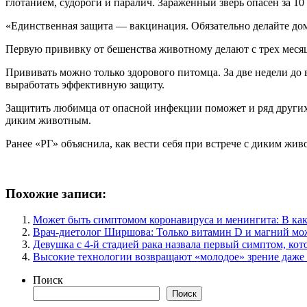
глотанием, судороги и паралич. Зараженный зверь опасен за 1
«Единственная защита — вакцинация. Обязательно делайте до
Первую прививку от бешенства животному делают с трех месяц
Прививать можно только здорового питомца. За две недели до 
выработать эффективную защиту.
Защитить любимца от опасной инфекции поможет и ряд других 
диким животным.
Ранее «РГ» объяснила, как вести себя при встрече с диким жив
Похожие записи:
Может быть симптомом коронавируса и менингита: В как
Врач-диетолог Ширшова: Только витамин D и магний мо
Девушка с 4-й стадией рака назвала первый симптом, кот
Высокие технологии возвращают «молодое» зрение даже 
Поиск
Поиск