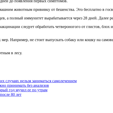
0 дней до появления первых симптомов.
машним животным прививку от бешенства. Это бесплатно в госв
ев, а полный иммунитет вырабатывается через 28 дней. Далее 
вакцинации следует обработать четвероногого от глистов, блох
мер. Например, не стоит выпускать собаку или кошку на самовыг
отным в лесу.
их случаях нельзя заниматься самолечением
жно принимать без анализов
орый год мучил ее по утрам
после 80 лет