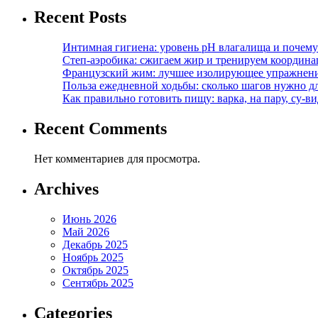
Recent Posts
Интимная гигиена: уровень pH влагалища и почем
Степ-аэробика: сжигаем жир и тренируем координ
Французский жим: лучшее изолирующее упражнени
Польза ежедневной ходьбы: сколько шагов нужно дл
Как правильно готовить пищу: варка, на пару, су-
Recent Comments
Нет комментариев для просмотра.
Archives
Июнь 2026
Май 2026
Декабрь 2025
Ноябрь 2025
Октябрь 2025
Сентябрь 2025
Categories