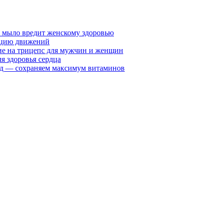
у мыло вредит женскому здоровью
ацию движений
е на трицепс для мужчин и женщин
я здоровья сердца
вид — сохраняем максимум витаминов