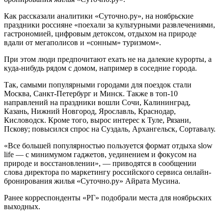
Как рассказали аналитики «Суточно.ру», на ноябрьские
праздники россияне «поехали за культурными развлечениями,
гастрономией, цифровым детоксом, отдыхом на природе
вдали от мегаполисов и «сонным» туризмом».
При этом люди предпочитают ехать не на далекие курорты, а
куда-нибудь рядом с домом, например в соседние города.
Так, самыми популярными городами для поездок стали
Москва, Санкт-Петербург и Минск. Также в топ-10
направлений на праздники вошли Сочи, Калининград,
Казань, Нижний Новгород, Ярославль, Краснодар,
Кисловодск. Кроме того, вырос интерес к Туле, Рязани,
Пскову; повысился спрос на Суздаль, Архангельск, Сортавалу.
«Все большей популярностью пользуется формат отдыха slow
life — с минимумом гаджетов, уединением и фокусом на
природе и восстановлении», — приводятся в сообщении
слова директора по маркетингу российского сервиса онлайн-
бронирования жилья «Суточно.ру» Айрата Мусина.
Ранее корреспонденты «РГ» подобрали места для ноябрьских
выходных.