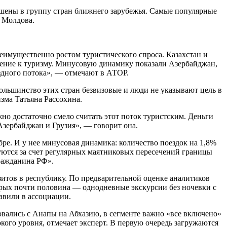
ершены в группу стран ближнего зарубежья. Самые популярные
, Молдова.
реимущественно ростом туристического спроса. Казахстан и
ошение к туризму. Минусовую динамику показали Азербайджан,
здного потока», — отмечают в АТОР.
 большинство этих стран безвизовые и люди не указывают цель в
зма Татьяна Рассохина.
но достаточно смело считать этот поток туристским. Деньги
 Азербайджан и Грузия», — говорит она.
ре. И у нее минусовая динамика: количество поездок на 1,8%
уются за счет регулярных маятниковых пересечений границы
ражданина РФ».
изитов в республику. По предварительной оценке аналитиков
оторых почти половина — однодневные экскурсии без ночевки с
авили в ассоциации.
овались с Анапы на Абхазию, в сегменте важно «все включено»
ого уровня, отмечает эксперт. В первую очередь загружаются