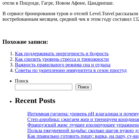
отели в Пицунде, Гагре, Новом Афоне, Цандрипше.
В сервисе бронирования туров и отелей Level.Travel рассказал
востребованным месяцем, средний чек в этом году составил 132
Похожие записи:
Как поддерживать энергичность и бодрость
Как снизить уровень стресса и тревожности
Важность правильного режима сна и отдыха
Советы по укреплению иммунитета в сезон простуд
Поиск
Поиск
Recent Posts
Интимная гигиена: уровень pH влагалища и почем
Степ-аэробика: сжигаем жир и тренируем координ
Французский жим: лучшее изолирующее упражнени
Польза ежедневной ходьбы: сколько шагов нужно дл
Как правильно готовить пищу: варка, на пару, су-