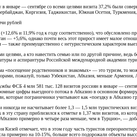
цу в январе — сентябре со всеми целями визита 37,2% были сов
Азербайджан, Киргизия, Таджикистан, Южная Осетия, Туркмения
ячи рублей
(+12,6% и 11,9% год к году соответственно), что обусловлено п
стан — +5,6%, однако почти весь этот прирост имеет малое отн
я — также преимущественно с нетуристическим характером вые
ими целями, а кто навестить семью или по другой причине, ведь
ратуры и аспирантуры Российской международной академии тури
ма «посещение родственников и знакомых» — это туризм, то мож
аторами, пожалуй, только Узбекистан, Абхазия, меньше Армения,
ужбы ФСБ 4 млн 581 тыс. 128 визитов россиян в январе — сентяб
огромные цифры выездного потока в Абхазию в основном формир
и, которые пограничники учитывают как «поездку в Абхазию г
ии никогда не насчитывает более 1,3 — 1,5 млн туристических в
к в эту страну приблизился к отметке в 1,37 млн визитов, из к
 Абхазию примерно в четыре раза меньше, чем в Турцию», — доб
 Кизей отмечает, что в этом году часть туристов переориентир
ла примерно на 10-15%, больше всего подорожали объекты высок