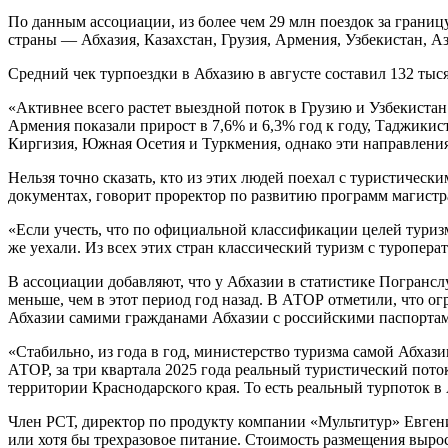
По данным ассоциации, из более чем 29 млн поездок за грани
страны — Абхазия, Казахстан, Грузия, Армения, Узбекистан, 
Средний чек турпоездки в Абхазию в августе составил 132 тыс
«Активнее всего растет выездной поток в Грузию и Узбекистан 
Армения показали прирост в 7,6% и 6,3% год к году, Таджики
Киргизия, Южная Осетия и Туркмения, однако эти направлени
Нельзя точно сказать, кто из этих людей поехал с туристическ
документах, говорит проректор по развитию программ магист
«Если учесть, что по официальной классификации целей туриз
же уехали. Из всех этих стран классический туризм с туропер
В ассоциации добавляют, что у Абхазии в статистике Погрансл
меньше, чем в этот период год назад. В АТОР отметили, что 
Абхазии самими гражданами Абхазии с российскими паспортам
«Стабильно, из года в год, министерство туризма самой Абхаз
АТОР, за три квартала 2025 года реальный туристический пото
территории Краснодарского края. То есть реальный турпоток в
Член РСТ, директор по продукту компании «Мультитур» Евгения
или хотя бы трехразовое питание. Стоимость размещения вырос