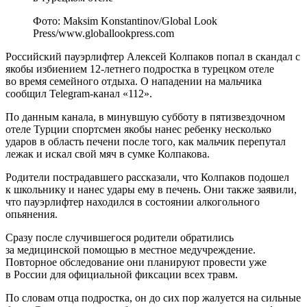
Фото: Maksim Konstantinov/Global Look
Press/www.globallookpress.com
Российский пауэрлифтер Алексей Колпаков попал в скандал с
якобы избиением 12-летнего подростка в турецком отеле
во время семейного отдыха. О нападении на мальчика
сообщил Telegram-канал «112».
По данным канала, в минувшую субботу в пятизвездочном
отеле Турции спортсмен якобы нанес ребенку несколько
ударов в область печени после того, как мальчик перепутал
лежак и искал свой мяч в сумке Колпакова.
Родители пострадавшего рассказали, что Колпаков подошел
к школьнику и нанес удары ему в печень. Они также заявили,
что пауэрлифтер находился в состоянии алкогольного
опьянения.
Сразу после случившегося родители обратились
за медицинской помощью в местное медучреждение.
Повторное обследование они планируют провести уже
в России для официальной фиксации всех травм.
По словам отца подростка, он до сих пор жалуется на сильные