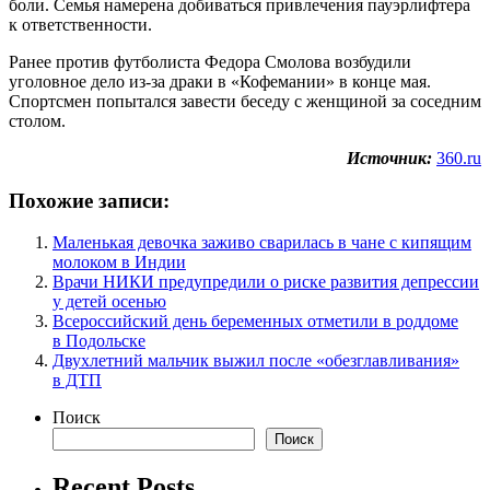
боли. Семья намерена добиваться привлечения пауэрлифтера
к ответственности.
Ранее против футболиста Федора Смолова возбудили
уголовное дело из-за драки в «Кофемании» в конце мая.
Спортсмен попытался завести беседу с женщиной за соседним
столом.
Источник:
360.ru
Похожие записи:
Маленькая девочка заживо сварилась в чане с кипящим
молоком в Индии
Врачи НИКИ предупредили о риске развития депрессии
у детей осенью
Всероссийский день беременных отметили в роддоме
в Подольске
Двухлетний мальчик выжил после «обезглавливания»
в ДТП
Поиск
Поиск
Recent Posts