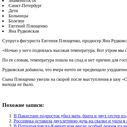
Знаменитости
Санкт-Петербург
Дети
Больницы
Болезни
Евгений Плющенко
Яна Рудковская
Супруга фигуриста Евгения Плющенко, продюсер Яна Рудковска
«Ночью у него поднялась высокая температура. Вот утром мы сб
По ее словам, температура пошла на спад и нет причин для гос
Рудковская добавила, что вчера ничто не предвещало ухудшени
Сына Плющенко увезли на скорой после выступления в шоу «Сп
выхода не было.
Похожие записи:
В Пакистане подросток убил мать, брата и двух сестер и
Россиянка оставила двухлетнюю дочь на свалке и ушла в
В Петропавловске-Камчатском ввели особый режим из-за