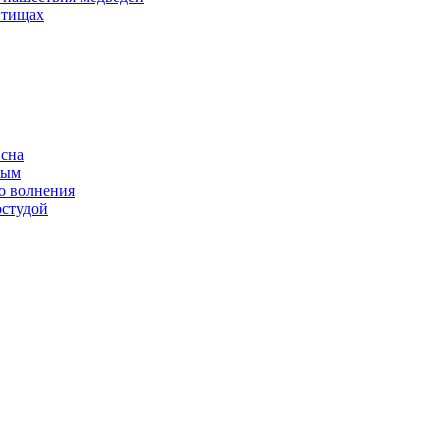
ытищах
 сна
ным
о волнения
остудой