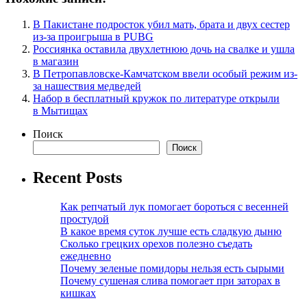
В Пакистане подросток убил мать, брата и двух сестер
из-за проигрыша в PUBG
Россиянка оставила двухлетнюю дочь на свалке и ушла
в магазин
В Петропавловске-Камчатском ввели особый режим из-
за нашествия медведей
Набор в бесплатный кружок по литературе открыли
в Мытищах
Поиск
Поиск
Recent Posts
Как репчатый лук помогает бороться с весенней
простудой
В какое время суток лучше есть сладкую дыню
Сколько грецких орехов полезно съедать
ежедневно
Почему зеленые помидоры нельзя есть сырыми
Почему сушеная слива помогает при заторах в
кишках