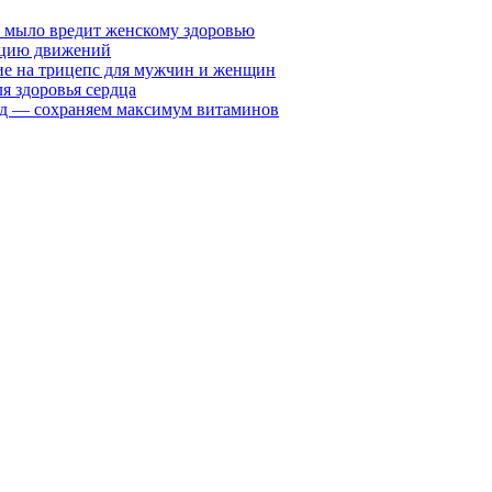
у мыло вредит женскому здоровью
ацию движений
е на трицепс для мужчин и женщин
я здоровья сердца
вид — сохраняем максимум витаминов