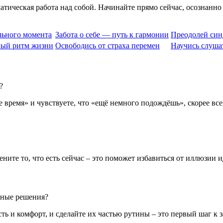
атическая работа над собой. Начинайте прямо сейчас, осознанн
льного момента
Забота о себе — путь к гармонии
Преодолей син
ный ритм жизни
Освободись от страха перемен
Научись слуша
?
 время» и чувствуете, что «ещё немного подождёшь», скорее все
ените то, что есть сейчас – это поможет избавиться от иллюзии 
ажные решения?
ь и комфорт, и сделайте их частью рутины – это первый шаг к за