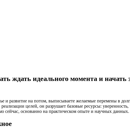
ть ждать идеального момента и начать з
овье и развитие на потом, выписываете желаемые перемены в до
еализации целей, он разрушает базовые ресурсы: уверенность, м
ямо сейчас, основанно на практическом опыте и научных данных.
жное