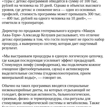
«Туры с детокс-программой обходятся в сумму от 100 тыс.
рублей на человека на 10 дней. Однако в объектах высокого
уровня, где детокс и снижение веса — один из основных
профилей, стоимость программы может превышать 300 тыс.
— 400 тыс. рублей на одного человека на 10 дней», —
отметили в туроператоре.
Директор по продажам геотермального курорта «Машук
Аква-Терм» Александр Келушев рассказывает, что отличие
детокс-программы в том, что гости получают не просто набор
процедур, а выверенную систему, которая дает ощутимый
результат.
«Мы выстраиваем процедуры в единую логическую цепочку,
где каждая последующая усиливает эффект предыдущей.
Стимулируя лимфу (лимфодренаж), мы подключаем кожное
очищение (фитообертывания, сауна) и активизируем
выделительные системы (гидроколонотерапия, прием
минеральной воды)», — говорит он.
Обычно на таких программах вводятся специальные
низкокалорийные диеты, на которых отдыхающий не
голодает, физическая активность, бальнеологические,
грязевые, физио- и термопроцедуры, спа-ритуалы для
стимуляции лимфатической системы и метаболизма. Также