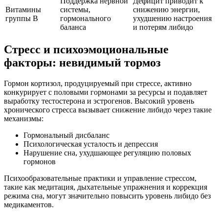
Поддержка нервной
Дефицит приводит к
Витамины
системы,
снижению энергии,
группы B
гормонального
ухудшению настроения
баланса
и потерям либидо
Стресс и психоэмоциональные
факторы: невидимый тормоз
Гормон кортизол, продуцируемый при стрессе, активно
конкурирует с половыми гормонами за ресурсы и подавляет
выработку тестостерона и эстрогенов. Высокий уровень
хронического стресса вызывает снижение либидо через такие
механизмы:
Гормональный дисбаланс
Психологическая усталость и депрессия
Нарушение сна, ухудшающее регуляцию половых
гормонов
Психообразовательные практики и управление стрессом,
такие как медитация, дыхательные упражнения и коррекция
режима сна, могут значительно повысить уровень либидо без
медикаментов.