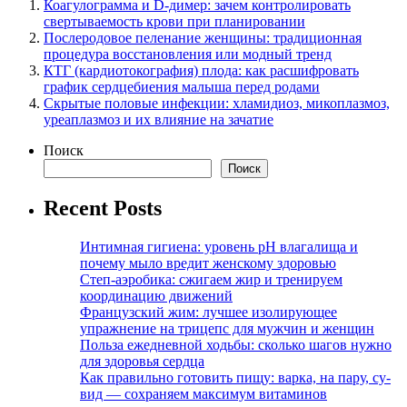
Коагулограмма и D-димер: зачем контролировать
свертываемость крови при планировании
Послеродовое пеленание женщины: традиционная
процедура восстановления или модный тренд
КТГ (кардиотокография) плода: как расшифровать
график сердцебиения малыша перед родами
Скрытые половые инфекции: хламидиоз, микоплазмоз,
уреаплазмоз и их влияние на зачатие
Поиск
Поиск
Recent Posts
Интимная гигиена: уровень pH влагалища и
почему мыло вредит женскому здоровью
Степ-аэробика: сжигаем жир и тренируем
координацию движений
Французский жим: лучшее изолирующее
упражнение на трицепс для мужчин и женщин
Польза ежедневной ходьбы: сколько шагов нужно
для здоровья сердца
Как правильно готовить пищу: варка, на пару, су-
вид — сохраняем максимум витаминов