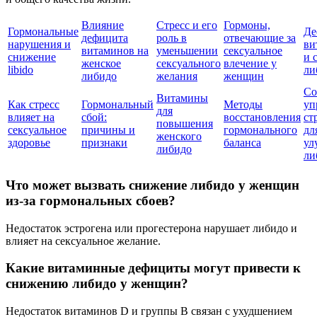
Влияние
Стресс и его
Гормоны,
Гормональные
Де
дефицита
роль в
отвечающие за
нарушения и
ви
витаминов на
уменьшении
сексуальное
снижение
и 
женское
сексуального
влечение у
libido
ли
либидо
желания
женщин
Со
Витамины
Как стресс
Гормональный
Методы
уп
для
влияет на
сбой:
восстановления
ст
повышения
сексуальное
причины и
гормонального
дл
женского
здоровье
признаки
баланса
ул
либидо
ли
Что может вызвать снижение либидо у женщин
из-за гормональных сбоев?
Недостаток эстрогена или прогестерона нарушает либидо и
влияет на сексуальное желание.
Какие витаминные дефициты могут привести к
снижению либидо у женщин?
Недостаток витаминов D и группы В связан с ухудшением