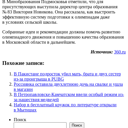
В Минобразования Подмосковья отметили, что для
присутствующих выступила директор центра образования
№ 83 Виктория Новикова. Она рассказала, как выстроить
эффективную систему подготовки к олимпиадам даже
в условиях сельской школы.
Собранные идеи и рекомендации должны помочь развитию
олимпиадного движения и повышению качества образования
в Московской области в дальнейшем.
Источник:
360.ru
Похожие записи:
В Пакистане подросток убил мать, брата и двух сестер
из-за проигрыша в PUBG
Россиянка оставила двухлетнюю дочь на свалке и ушла
в магазин
В Петропавловске-Камчатском ввели особый режим из-
за нашествия медведей
Набор в бесплатный кружок по литературе открыли
в Мытищах
Поиск
Поиск