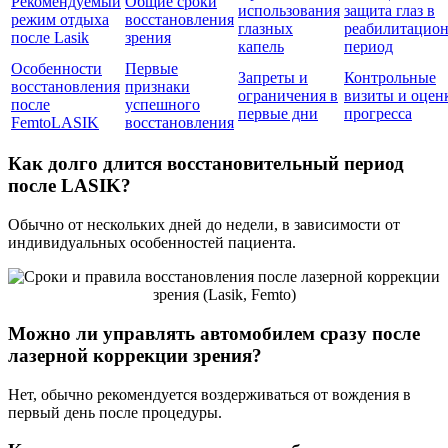
Рекомендуемый
Общие сроки
использования
защита глаз в
режим отдыха
восстановления
глазных
реабилитацио
после Lasik
зрения
капель
период
Особенности
Первые
Запреты и
Контрольные
восстановления
признаки
ограничения в
визиты и оцен
после
успешного
первые дни
прогресса
FemtoLASIK
восстановления
Как долго длится восстановительный период
после LASIK?
Обычно от нескольких дней до недели, в зависимости от
индивидуальных особенностей пациента.
Можно ли управлять автомобилем сразу после
лазерной коррекции зрения?
Нет, обычно рекомендуется воздерживаться от вождения в
первый день после процедуры.