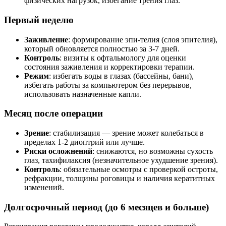
физических нагрузок, избегание трения глаз.
Первый неделю
Заживление
: формирование эпи-телия (слоя эпителия),
который обновляется полностью за 3-7 дней.
Контроль
: визиты к офтальмологу для оценки
состояния заживления и корректировки терапии.
Режим
: избегать воды в глазах (бассейны, бани),
избегать работы за компьютером без перерывов,
использовать назначенные капли.
Месяц после операции
Зрение
: стабилизация — зрение может колебаться в
пределах 1-2 диоптрий или лучше.
Риски осложнений
: снижаются, но возможны сухость
глаз, тахифилаксия (незначительное ухудшение зрения).
Контроль
: обязательные осмотры с проверкой остроты,
рефракции, толщины роговицы и наличия кератитных
изменений.
Долгосрочный период (до 6 месяцев и больше)