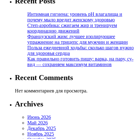
Recent Posts
Интимная гигиена: уровень pH влагалища и
почему мыло вредит женскому здоровью
Степ-аэробика: сжигаем жир и тренируем
координацию движений
Французский жим: лучшее изолирующее
упражнение на трицепс для мужчин и женщин
Польза ежедневной ходьбы: сколько шагов нужно
для здоровья сердца
Как правильно готовить пищу: варка, на пару, су-
вид — сохраняем максимум витаминов
Recent Comments
Нет комментариев для просмотра.
Archives
Июнь 2026
Май 2026
Декабрь 2025
Ноябрь 2025