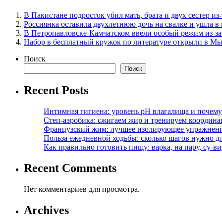
В Пакистане подросток убил мать, брата и двух сестер и
Россиянка оставила двухлетнюю дочь на свалке и ушла в
В Петропавловске-Камчатском ввели особый режим из-за
Набор в бесплатный кружок по литературе открыли в М
Поиск
Поиск
Recent Posts
Интимная гигиена: уровень pH влагалища и почем
Степ-аэробика: сжигаем жир и тренируем координ
Французский жим: лучшее изолирующее упражнени
Польза ежедневной ходьбы: сколько шагов нужно дл
Как правильно готовить пищу: варка, на пару, су-
Recent Comments
Нет комментариев для просмотра.
Archives