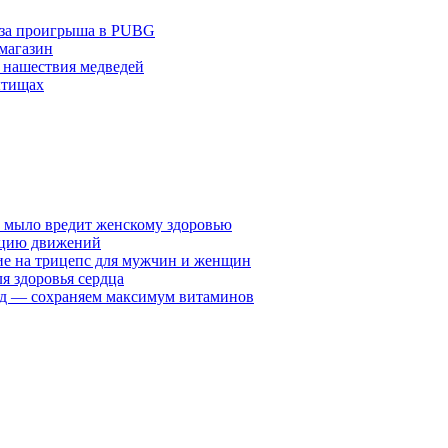
з-за проигрыша в PUBG
 магазин
 нашествия медведей
ытищах
у мыло вредит женскому здоровью
ацию движений
е на трицепс для мужчин и женщин
я здоровья сердца
вид — сохраняем максимум витаминов