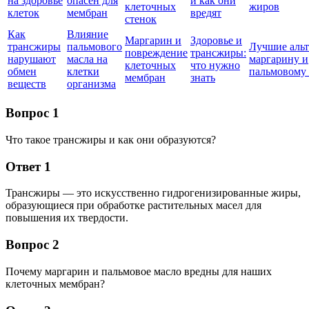
на здоровье
опасен для
и как они
клеточных
жиров
клеток
мембран
вредят
стенок
Как
Влияние
Маргарин и
Здоровье и
трансжиры
пальмового
Лучшие аль
повреждение
трансжиры:
нарушают
масла на
маргарину и
клеточных
что нужно
обмен
клетки
пальмовому
мембран
знать
веществ
организма
Вопрос 1
Что такое трансжиры и как они образуются?
Ответ 1
Трансжиры — это искусственно гидрогенизированные жиры,
образующиеся при обработке растительных масел для
повышения их твердости.
Вопрос 2
Почему маргарин и пальмовое масло вредны для наших
клеточных мембран?