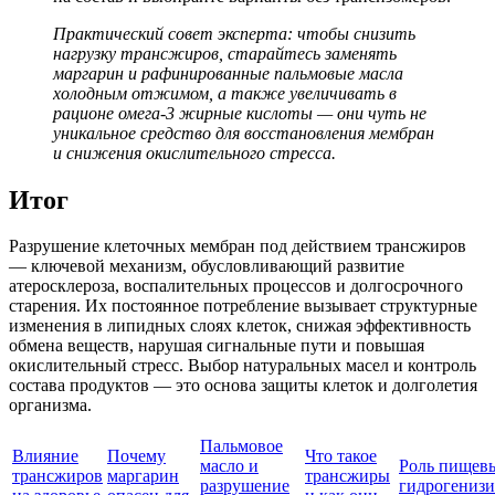
Практический совет эксперта: чтобы снизить
нагрузку трансжиров, старайтесь заменять
маргарин и рафинированные пальмовые масла
холодным отжимом, а также увеличивать в
рационе омега-3 жирные кислоты — они чуть не
уникальное средство для восстановления мембран
и снижения окислительного стресса.
Итог
Разрушение клеточных мембран под действием трансжиров
— ключевой механизм, обусловливающий развитие
атеросклероза, воспалительных процессов и долгосрочного
старения. Их постоянное потребление вызывает структурные
изменения в липидных слоях клеток, снижая эффективность
обмена веществ, нарушая сигнальные пути и повышая
окислительный стресс. Выбор натуральных масел и контроль
состава продуктов — это основа защиты клеток и долголетия
организма.
Пальмовое
Влияние
Почему
Что такое
масло и
Роль пищев
трансжиров
маргарин
трансжиры
разрушение
гидрогениз