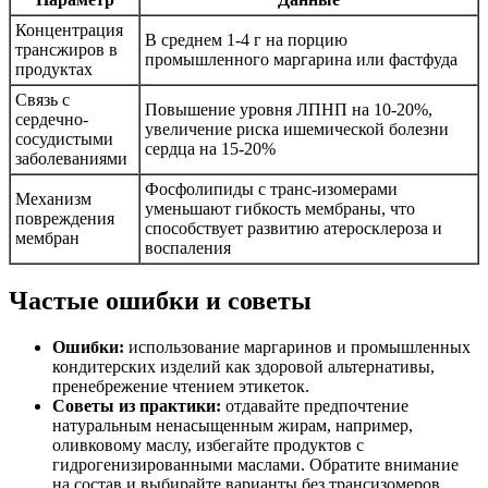
Концентрация
В среднем 1-4 г на порцию
трансжиров в
промышленного маргарина или фастфуда
продуктах
Связь с
Повышение уровня ЛПНП на 10-20%,
сердечно-
увеличение риска ишемической болезни
сосудистыми
сердца на 15-20%
заболеваниями
Фосфолипиды с транс-изомерами
Механизм
уменьшают гибкость мембраны, что
повреждения
способствует развитию атеросклероза и
мембран
воспаления
Частые ошибки и советы
Ошибки:
использование маргаринов и промышленных
кондитерских изделий как здоровой альтернативы,
пренебрежение чтением этикеток.
Советы из практики:
отдавайте предпочтение
натуральным ненасыщенным жирам, например,
оливковому маслу, избегайте продуктов с
гидрогенизированными маслами. Обратите внимание
на состав и выбирайте варианты без трансизомеров.