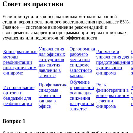
Совет из практики
Если приступили к консервативным методам на ранней
стадии, вероятность полного восстановления превышает 85%.
Главное — системное выполнение рекомендаций и
своевременная коррекция программы при первых признаках
ухудшения или недостаточной эффективности.
Упражнения
Эргономика
Консервативные
Растяжки и
для офисных
рабочего
методы
упражнения для
сотрудников
места при
реабилитации
предотвращения
для снятия
синдроме
при туннельном
туннельного
давления в
запястного
синдроме
синдрома
запястье
канала
Обучение
Профилактика
Роль
Использование
правильной
синдрома
физиотерапии в
ортезов и
осанке для
запястного
консервативном
бандажей для
снижения
канала в
лечении
реабилитации
нагрузки на
офисе
синдрома
запястье
Вопрос 1
Каковы основные методы консервативной реабилитации при