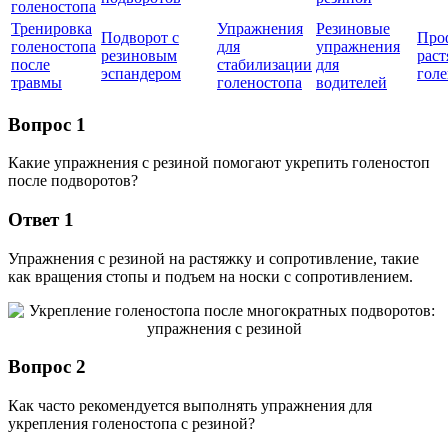
голеностопа
Тренировка
Упражнения
Резиновые
Подворот с
Про
голеностопа
для
упражнения
резиновым
рас
после
стабилизации
для
эспандером
голе
травмы
голеностопа
водителей
Вопрос 1
Какие упражнения с резиной помогают укрепить голеностоп
после подворотов?
Ответ 1
Упражнения с резиной на растяжку и сопротивление, такие
как вращения стопы и подъем на носки с сопротивлением.
Вопрос 2
Как часто рекомендуется выполнять упражнения для
укрепления голеностопа с резиной?