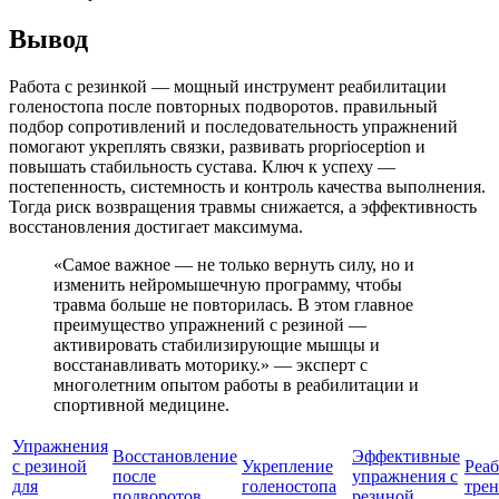
Вывод
Работа с резинкой — мощный инструмент реабилитации
голеностопа после повторных подворотов. правильный
подбор сопротивлений и последовательность упражнений
помогают укреплять связки, развивать proprioception и
повышать стабильность сустава. Ключ к успеху —
постепенность, системность и контроль качества выполнения.
Тогда риск возвращения травмы снижается, а эффективность
восстановления достигает максимума.
«Самое важное — не только вернуть силу, но и
изменить нейромышечную программу, чтобы
травма больше не повторилась. В этом главное
преимущество упражнений с резиной —
активировать стабилизирующие мышцы и
восстанавливать моторику.» — эксперт с
многолетним опытом работы в реабилитации и
спортивной медицине.
Упражнения
Восстановление
Эффективные
с резиной
Укрепление
Реа
после
упражнения с
для
голеностопа
тре
подворотов
резиной