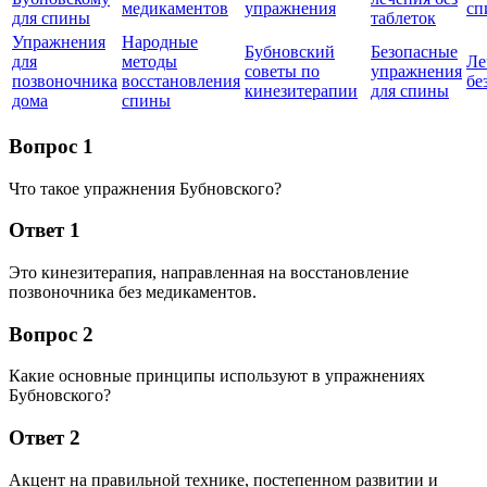
медикаментов
упражнения
сп
для спины
таблеток
Упражнения
Народные
Бубновский
Безопасные
для
методы
Ле
советы по
упражнения
позвоночника
восстановления
бе
кинезитерапии
для спины
дома
спины
Вопрос 1
Что такое упражнения Бубновского?
Ответ 1
Это кинезитерапия, направленная на восстановление
позвоночника без медикаментов.
Вопрос 2
Какие основные принципы используют в упражнениях
Бубновского?
Ответ 2
Акцент на правильной технике, постепенном развитии и