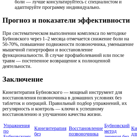
боли — лучше консультируйтесь с специалистом и
адаптируйте программу индивидуально.
Прогноз и показатели эффективности
При систематическом выполнении комплекса по методике
Бубновского через 1–2 месяца отмечается снижение боли на
50-70%, повышение подвижности позвоночника, уменьшение
мышечной гипертрофии и восстановление
функциональности. В случае профзаболеваний или после
травм — постепенное возвращение к полноценной
деятельности.
Заключение
Кинезитерапия Бубновского — мощный инструмент для
восстановления позвоночника в домашних условиях без
таблеток и операций. Правильный подбор упражнений, их
регулярность и контроль — ключи к успешному
восстановлению и улучшению качества жизни.
Упражнения
Бубновский
Кинезитерапия
Восстановление
Ки
по
метод
без
позвоночника
дл
Бубновскому
лечения без