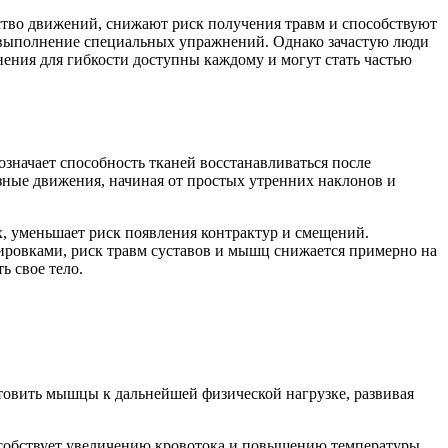
ство движений, снижают риск получения травм и способствуют
 выполнение специальных упражнений. Однако зачастую люди
ения для гибкости доступны каждому и могут стать частью
значает способность тканей восстанавливаться после
азные движения, начиная от простых утренних наклонов и
х, уменьшает риск появления контрактур и смещений.
ровками, риск травм суставов и мышц снижается примерно на
ь свое тело.
товить мышцы к дальнейшей физической нагрузке, развивая
особствует увеличению кровотока и повышению температуры