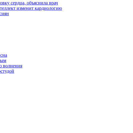
овку сердца, объяснила врач
теллект изменит кардиологию
сиян
 сна
ным
о волнения
остудой