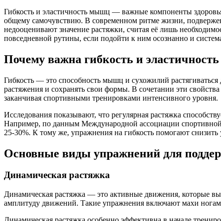
Гибкость и эластичность мышц — важные компоненты здоровья
общему самочувствию. В современном ритме жизни, подверже
недооценивают значение растяжки, считая её лишь необходимо
повседневной рутины, если подойти к ним осознанно и систем
Почему важна гибкость и эластичност
Гибкость — это способность мышц и сухожилий растягиваться д
растяжения и сохранять свои формы. В сочетании эти свойств
заканчивая спортивными тренировками интенсивного уровня.
Исследования показывают, что регулярная растяжка способств
Например, по данным Международной ассоциации спортивной 
25-30%. К тому же, упражнения на гибкость помогают снизить 
Основные виды упражнений для поддер
Динамическая растяжка
Динамическая растяжка — это активные движения, которые вып
амплитуду движений. Такие упражнения включают махи ногами
Динамическая растяжка особенно эффективна в начале тренир