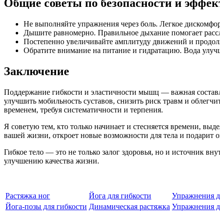
Общие советы по безопасности и эффе
Не выполняйте упражнения через боль. Легкое дискомфо
Дышите равномерно. Правильное дыхание помогает рассл
Постепенно увеличивайте амплитуду движений и продолж
Обратите внимание на питание и гидратацию. Вода улуч
Заключение
Поддержание гибкости и эластичности мышц — важная составл
улучшить мобильность суставов, снизить риск травм и облегчи
временем, требуя систематичности и терпения.
Я советую тем, кто только начинает и стесняется времени, выд
вашей жизни, откроет новые возможности для тела и подарит
Гибкое тело — это не только залог здоровья, но и источник вн
улучшению качества жизни.
Растяжка ног
Йога для гибкости
Упражнения д
Йога-позы для гибкости
Динамическая растяжка
Упражнения д