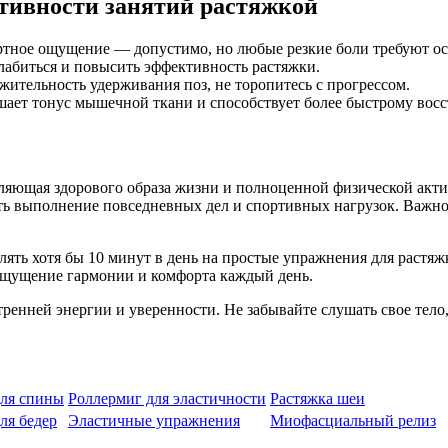
ктивности занятий растяжкой
ртное ощущение — допустимо, но любые резкие боли требуют ос
абиться и повысить эффективность растяжки.
ительность удерживания поз, не торопитесь с прогрессом.
шает тонус мышечной ткани и способствует более быстрому вос
яющая здорового образа жизни и полноценной физической акти
ть выполнение повседневных дел и спортивных нагрузок. Важно п
елять хотя бы 10 минут в день на простые упражнения для растя
 ощущение гармонии и комфорта каждый день.
утренней энергии и уверенности. Не забывайте слушать свое тел
ля спины
Роллермиг для эластичности
Растяжка шеи
ля бедер
Эластичные упражнения
Миофасциальный релиз