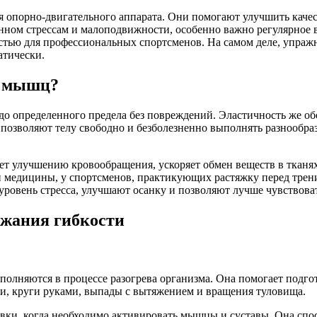
 опорно-двигательного аппарата. Они помогают улучшить каче
нном стрессам и малоподвижности, особенно важно регулярное
стью для профессиональных спортсменов. На самом деле, упражн
атически.
ь мышц?
о определенного предела без повреждений. Эластичность же обо
а позволяют телу свободно и безболезненно выполнять разнообр
ует улучшению кровообращения, ускоряет обмен веществ в тканя
медицины, у спортсменов, практикующих растяжку перед трени
уровень стресса, улучшают осанку и позволяют лучше чувствоват
жания гибкости
олняются в процессе разогрева организма. Она помогает подго
, круги руками, выпады с вытяжением и вращения туловища.
овки, когда необходимо активировать мышцы и суставы. Она сп