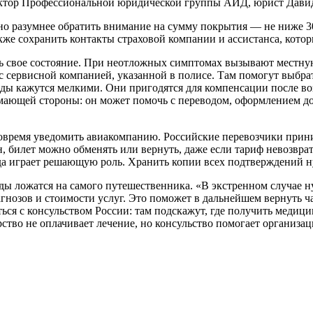
ректор Профессиональной юридической группы АИД, юрист Дави
о разумнее обратить внимание на сумму покрытия — не ниже 30 т
акже сохранить контакты страховой компании и ассистанса, кот
ть свое состояние. При неотложных симптомах вызывают местну
 с сервисной компанией, указанной в полисе. Там помогут выбра
оды кажутся мелкими. Они пригодятся для компенсации после во
имающей стороны: он может помочь с переводом, оформлением д
 вовремя уведомить авиакомпанию. Российские перевозчики при
н, билет можно обменять или вернуть, даже если тариф невозвр
гда играет решающую роль. Хранить копии всех подтверждений н
оды ложатся на самого путешественника. «В экстренном случае н
агнозов и стоимости услуг. Это поможет в дальнейшем вернуть ч
ться с консульством России: там подскажут, где получить меди
тво не оплачивает лечение, но консульство помогает организац