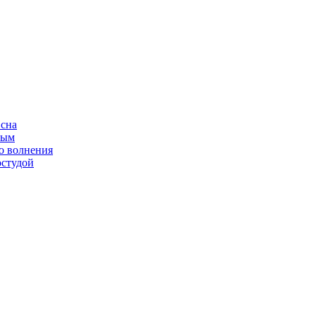
 сна
ным
о волнения
остудой