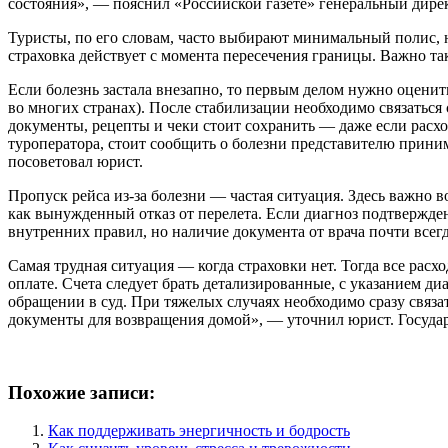
состояния», — пояснил «Российской газете» генеральный ди
Туристы, по его словам, часто выбирают минимальный полис, н
страховка действует с момента пересечения границы. Важно т
Если болезнь застала внезапно, то первым делом нужно оцени
во многих странах). После стабилизации необходимо связаться
документы, рецепты и чеки стоит сохранить — даже если расх
туроператора, стоит сообщить о болезни представителю прин
посоветовал юрист.
Пропуск рейса из-за болезни — частая ситуация. Здесь важно
как вынужденный отказ от перелета. Если диагноз подтвержде
внутренних правил, но наличие документа от врача почти все
Самая трудная ситуация — когда страховки нет. Тогда все расх
оплате. Счета следует брать детализированные, с указанием ди
обращении в суд. При тяжелых случаях необходимо сразу связа
документы для возвращения домой», — уточнил юрист. Государс
Похожие записи:
Как поддерживать энергичность и бодрость