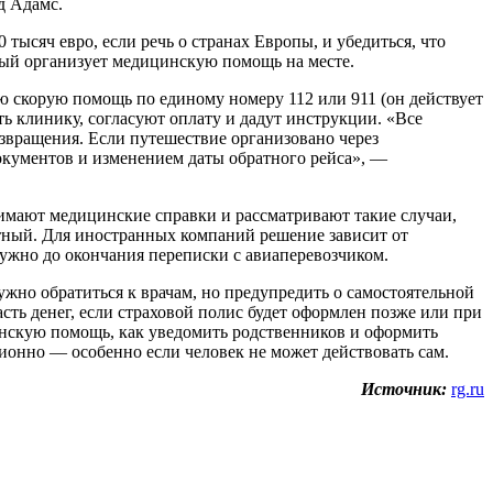
д Адамс.
ысяч евро, если речь о странах Европы, и убедиться, что
орый организует медицинскую помощь на месте.
ю скорую помощь по единому номеру 112 или 911 (он действует
ть клинику, согласуют оплату и дадут инструкции. «Все
звращения. Если путешествие организовано через
окументов и изменением даты обратного рейса», —
нимают медицинские справки и рассматривают такие случаи,
атный. Для иностранных компаний решение зависит от
ужно до окончания переписки с авиаперевозчиком.
ужно обратиться к врачам, но предупредить о самостоятельной
асть денег, если страховой полис будет оформлен позже или при
цинскую помощь, как уведомить родственников и оформить
ионно — особенно если человек не может действовать сам.
Источник:
rg.ru