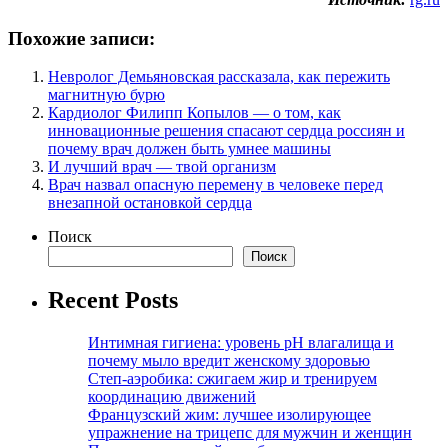
Похожие записи:
Невролог Демьяновская рассказала, как пережить
магнитную бурю
Кардиолог Филипп Копылов — о том, как
инновационные решения спасают сердца россиян и
почему врач должен быть умнее машины
И лучший врач — твой организм
Врач назвал опасную перемену в человеке перед
внезапной остановкой сердца
Поиск
Поиск
Recent Posts
Интимная гигиена: уровень pH влагалища и
почему мыло вредит женскому здоровью
Степ-аэробика: сжигаем жир и тренируем
координацию движений
Французский жим: лучшее изолирующее
упражнение на трицепс для мужчин и женщин