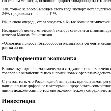
По словам министра, основной прирост товарооборота с Китаем
Так, только за восемь месяцев этого года экспорт металлурги
24%, продовольствия — на 11%.
РФ, в свою очередь, стала закупать в Китае больше химическ
Несырьевой неэнергетический экспорт становится главным дра
отметил Максим Решетников.
«Основной прирост товарооборота ожидается в сегменте несырь
рассказал он.
Платформенная экономика
В повестку торгово-экономического сотрудничества включено с
товаров на китайский рынок и поиск новых сфер взаимодейств
С учетом того, что Россия одной из первых приняла закон, ре
национальные цифровые платформы и проработать совместное р
линии подкомиссии по торгово-экономическому сотрудничеств
Инвестиции