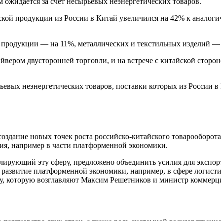
 ожидается за счет несырьевых неэнергетических товаров.
ческой продукции из России в Китай увеличился на 42% к анало
ой продукции — на 11%, металлических и текстильных изделий —
йвером двусторонней торговли, и на встрече с китайской сторо
евых неэнергетических товаров, поставки которых из России в 
оздание новых точек роста российско-китайского товарооборота
ия, например в части платформенной экономики.
гулирующий эту сферу, предложено объединить усилия для экспо
азвитие платформенной экономики, например, в сфере логистики
у, которую возглавляют Максим Решетников и министр коммерц