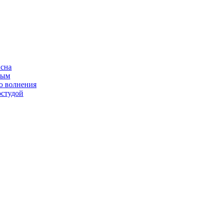
 сна
ным
о волнения
остудой