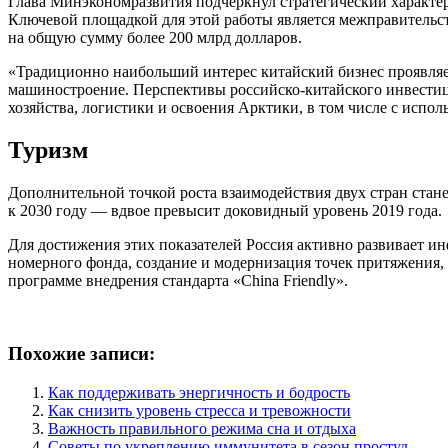
Глава Минэкономразвития подчеркнул стратегический характер
Ключевой площадкой для этой работы является межправительст
на общую сумму более 200 млрд долларов.
«Традиционно наибольший интерес китайский бизнес проявляе
машиностроение. Перспективы российско-китайского инвестици
хозяйства, логистики и освоения Арктики, в том числе с исп
Туризм
Дополнительной точкой роста взаимодействия двух стран станет
к 2030 году — вдвое превысит доковидный уровень 2019 года.
Для достижения этих показателей Россия активно развивает и
номерного фонда, создание и модернизация точек притяжения,
программе внедрения стандарта «China Friendly».
Похожие записи:
Как поддерживать энергичность и бодрость
Как снизить уровень стресса и тревожности
Важность правильного режима сна и отдыха
Советы по укреплению иммунитета в сезон простуд