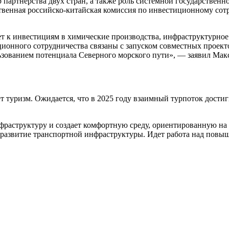
 партнерства двух стран, а также роль системной государствен
венная российско-китайская комиссия по инвестиционному сотр
т к инвестициям в химические производства, инфраструктурное
онного сотрудничества связаны с запуском совместных проекто
ользованием потенциала Северного морского пути», — заявил Ма
 туризм. Ожидается, что в 2025 году взаимный турпоток достигн
нфраструктуру и создает комфортную среду, ориентированную на 
 развитие транспортной инфраструктуры. Идет работа над повы