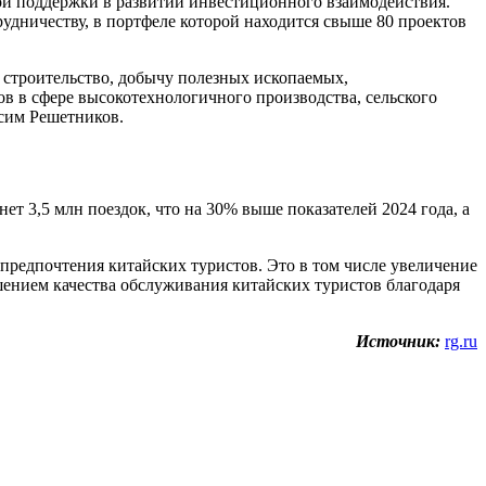
ной поддержки в развитии инвестиционного взаимодействия.
удничеству, в портфеле которой находится свыше 80 проектов
 строительство, добычу полезных ископаемых,
в в сфере высокотехнологичного производства, сельского
ксим Решетников.
ет 3,5 млн поездок, что на 30% выше показателей 2024 года, а
предпочтения китайских туристов. Это в том числе увеличение
шением качества обслуживания китайских туристов благодаря
Источник:
rg.ru